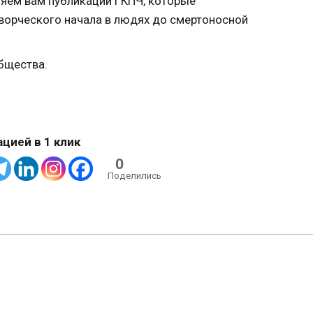
ляем вам публикации ГКПЧ, которые
творческого начала в людях до смертоносной
общества.
цией в 1 клик
0
Поделились