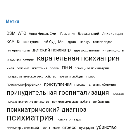
Метки
DSM
АТО
Инквизиция
Анна Николь Смит
Германия
Дзержинский
КСУ
Конституционный Суд
Минздрав
Шевчук
галеперидол
детский психиатр
гипертимность
здравоохранение
инвалидность
карательная психиатрия
индустрия смерти
пни
киев
лечение
лоботомия
опека
помощь от психиатрии
постравматическое расстройство
права и свободы
право
преступления
пресс-конференция
префронтальная лоботомия
принудительная госпитализация
прозак
психиатрические лекарства
психиатрические мобильные бригады
психиатрический диагноз
психиатрия
психиатр на дом
убийство
стресс
суициды
психиатры советской школы
смех