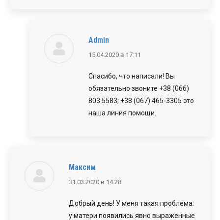
Admin
говорит:
15.04.2020 в 17:11
Спасибо, что написали! Вы
обязательно звоните +38 (066)
803 5583; +38 (067) 465-3305 это
наша линия помощи.
Максим
говорит:
31.03.2020 в 14:28
Добрый день! У меня такая проблема:
у матери появились явно выраженные