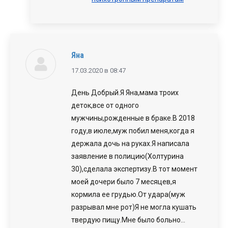
Яна
говорит:
17.03.2020 в 08:47
День Добрый.Я Яна,мама троих
деток,все от одного
мужчины,рожденные в браке.В 2018
году,в июле,муж побил меня,когда я
держала дочь на руках.Я написала
заявление в полицию(Холтурина
30),сделала экспертизу.В тот момент
моей дочери было 7 месяцев,я
кормила ее грудью.От удара(муж
разрывал мне рот)Я не могла кушать
твердую пищу.Мне было больно…