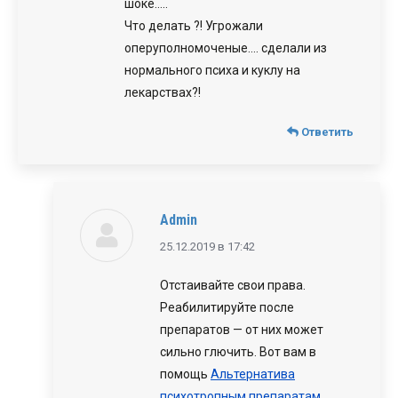
шоке…..
Что делать ?! Угрожали
оперуполномоченые…. сделали из
нормального психа и куклу на
лекарствах?!
Ответить
Admin
говорит:
25.12.2019 в 17:42
Отстаивайте свои права.
Реабилитируйте после
препаратов — от них может
сильно глючить. Вот вам в
помощь
Альтернатива
психотропным препаратам