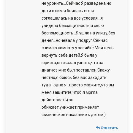
не уронить…Сейчас Я разведена,но
дети с ним,я боялась его и
соглашалась на все условия…я
увидела беззащитность и свою
беспомощность…Я ушла на улицу,без
денег…ночевала у подруг.Сейчас
снимаю комнату у хозяйке.Моя цель
вернуть себе детей.Я была у
юриста,он сказал узнать,что за
диагноз мне был поставлен.Скажу
честно,я боюсь без вас заходить
туда…одна я…просто скажите,что вы
меня защитите,чтоб я могла
действовать(он
обижает,унижает,применяет
физическое наказание к детям )
Ответить