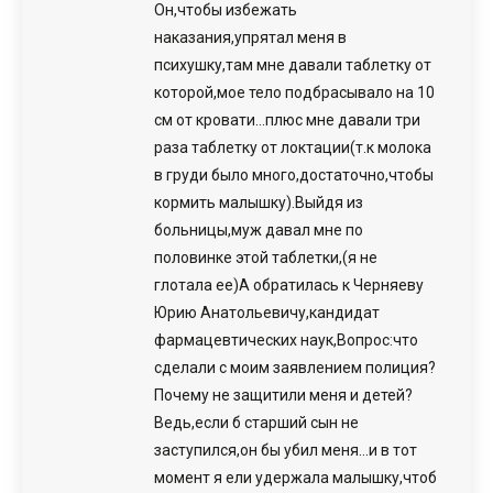
Он,чтобы избежать
наказания,упрятал меня в
психушку,там мне давали таблетку от
которой,мое тело подбрасывало на 10
см от кровати…плюс мне давали три
раза таблетку от локтации(т.к молока
в груди было много,достаточно,чтобы
кормить малышку).Выйдя из
больницы,муж давал мне по
половинке этой таблетки,(я не
глотала ее)А обратилась к Черняеву
Юрию Анатольевичу,кандидат
фармацевтических наук,Вопрос:что
сделали с моим заявлением полиция?
Почему не защитили меня и детей?
Ведь,если б старший сын не
заступился,он бы убил меня…и в тот
момент я ели удержала малышку,чтоб