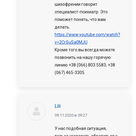
шизофрении говорит
специалист-психиатр. Это
поможет понять, что вам
делать.
https://www.youtube.com/watch?
v=2CrSuSa0MJU
Кроме того.вы всегда можете
позвонить на нашу горячую
линию +38 (066) 803 5583; +38
(067) 465-3305.
Lili
говорит:
09.11.2020 в 09:27
У нас подобная ситуация,
только уговорить обратиться к