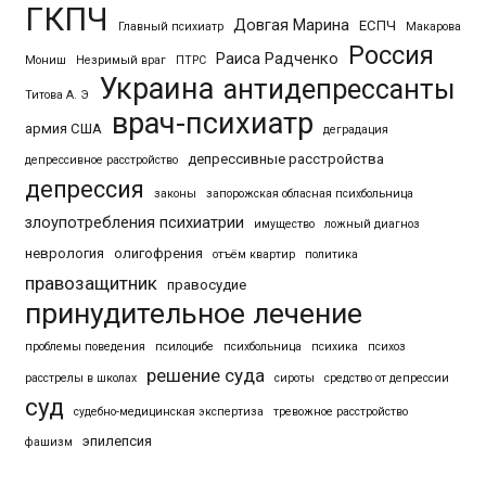
ГКПЧ
Довгая Марина
ЕСПЧ
Главный психиатр
Макарова
Россия
Раиса Радченко
Мониш
Незримый враг
ПТРС
Украина
антидепрессанты
Титова А. Э
врач-психиатр
армия США
деградация
депрессивные расстройства
депрессивное расстройство
депрессия
законы
запорожская обласная психбольница
злоупотребления психиатрии
имущество
ложный диагноз
неврология
олигофрения
отъём квартир
политика
правозащитник
правосудие
принудительное лечение
проблемы поведения
псилоцибе
психбольница
психика
психоз
решение суда
расстрелы в школах
сироты
средство от депрессии
суд
судебно-медицинская экспертиза
тревожное расстройство
эпилепсия
фашизм