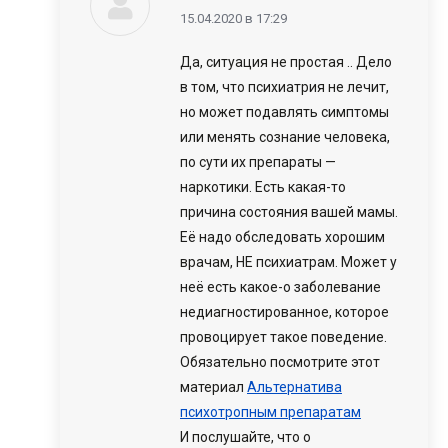
говорит:
15.04.2020 в 17:29
Да, ситуация не простая .. Дело
в том, что психиатрия не лечит,
но может подавлять симптомы
или менять сознание человека,
по сути их препараты —
наркотики. Есть какая-то
причина состояния вашей мамы.
Её надо обследовать хорошим
врачам, НЕ психиатрам. Может у
неё есть какое-о заболевание
недиагностированное, которое
провоцирует такое поведение.
Обязательно посмотрите этот
материал
Альтернатива
психотропным препаратам
И послушайте, что о