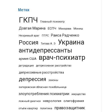
Метки
ГКПЧ
Главный психиатр
Довгая Марина
ЕСПЧ
Макарова
Мониш
Раиса Радченко
Незримый враг
ПТРС
Украина
Россия
Титова А. Э
антидепрессанты
врач-психиатр
армия США
деградация
депрессивное расстройство
депрессивные расстройства
депрессия
законы
запорожская обласная психбольница
злоупотребления психиатрии
имущество
неврология
олигофрения
ложный диагноз
правозащитник
отъём квартир
политика