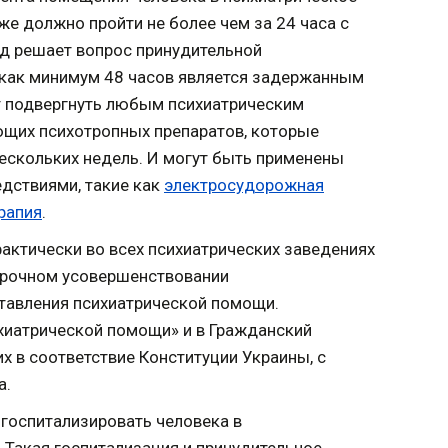
е должно пройти не более чем за 24 часа с
уд решает вопрос принудительной
 как минимум 48 часов является задержанным
гут подвергнуть любым психиатрическим
щих психотропных препаратов, которые
ескольких недель. И могут быть применены
дствиями, такие как
электросудорожная
рапия
.
актически во всех психиатрических заведениях
 срочном усовершенствовании
ставления психиатрической помощи.
хиатрической помощи» и в Гражданский
х в соответствие Конституции Украины, с
а.
 госпитализировать человека в