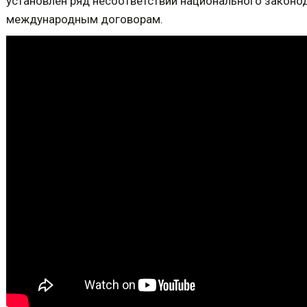
установлен ряд несоответствий национального законо
международным договорам.