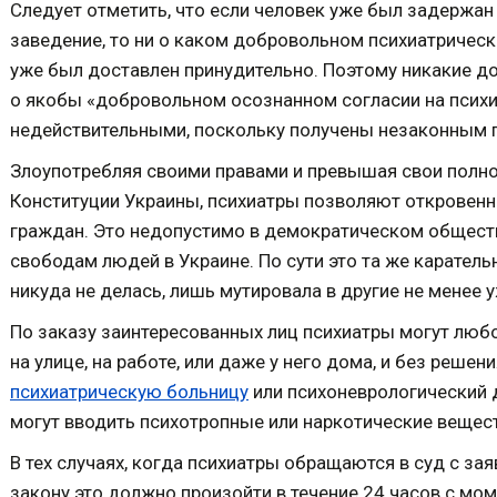
Следует отметить, что если человек уже был задержан
заведение, то ни о каком добровольном психиатрическ
уже был доставлен принудительно. Поэтому никакие до
о якобы «добровольном осознанном согласии на психи
недействительными, поскольку получены незаконным 
Злоупотребляя своими правами и превышая свои пол
Конституции Украины, психиатры позволяют откровенн
граждан. Это недопустимо в демократическом обществ
свободам людей в Украине. По сути это та же каратель
никуда не делась, лишь мутировала в другие не менее
По заказу заинтересованных лиц психиатры могут люб
на улице, на работе, или даже у него дома, и без решен
психиатрическую больницу
или психоневрологический 
могут вводить психотропные или наркотические вещест
В тех случаях, когда психиатры обращаются в суд с за
закону это должно произойти в течение 24 часов с мо