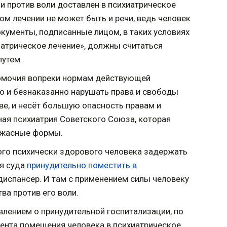
 и против воли доставлен в психиатрическое
ом лечении не может быть и речи, ведь человек
кументы, подписанные лицом, в таких условиях
атрическое лечение», должны считаться
путем.
номочия вопреки нормам действующей
о и безнаказанно нарушать права и свободы
е, и несёт большую опасность правам и
ная психиатрия Советского Союза, которая
 ужасные формы.
ого психически здорового человека задержать
ия суда
принудительно поместить в
диспансер. И там с применением силы человеку
ва против его воли.
явлением о принудительной госпитализации, по
мента помещения человека в психиатрическое