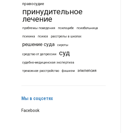
правосудие
принудительное
лечение
проблемы поведения
псилоцибе
психбольница
психика
психоз
расстрелы в школах
решение суда
сироты
суд
средство от депрессии
судебно-медицинская экспертиза
эпилепсия
тревожное расстройство
фашизм
Мы в соцсетях
Facebook