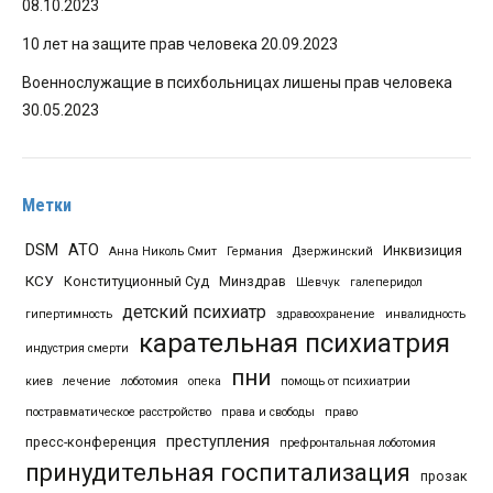
08.10.2023
10 лет на защите прав человека
20.09.2023
Военнослужащие в психбольницах лишены прав человека
30.05.2023
Метки
DSM
АТО
Инквизиция
Анна Николь Смит
Германия
Дзержинский
КСУ
Конституционный Суд
Минздрав
Шевчук
галеперидол
детский психиатр
гипертимность
здравоохранение
инвалидность
карательная психиатрия
индустрия смерти
пни
киев
лечение
лоботомия
опека
помощь от психиатрии
постравматическое расстройство
права и свободы
право
преступления
пресс-конференция
префронтальная лоботомия
принудительная госпитализация
прозак