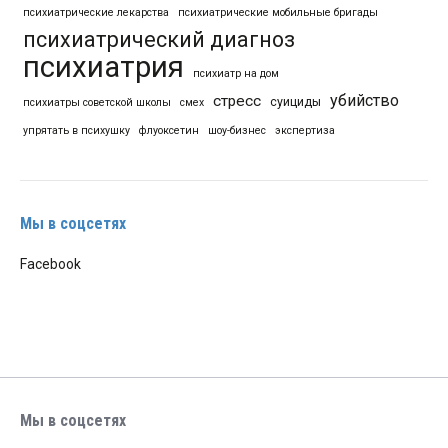
психиатрические лекарства
психиатрические мобильные бригады
психиатрический диагноз
психиатрия
психиатр на дом
убийство
стресс
суициды
психиатры советской школы
смех
упрятать в психушку
флуоксетин
шоу-бизнес
экспертиза
Мы в соцсетях
Facebook
Мы в соцсетях