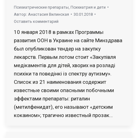
Психиатрические препараты
,
Психиатрия и дети
Автор:
Анастасия Вилинская
30.01.2018
Оставить комментарий
10 января 2018 в рамках Программы
развития ООН в Украине на сайте Минздрава
был опубликован тендер на закупку
лекарств. Первым лотом стоит «Закупівля
медiкаментiв для дiтей, хворих на розладi
психіки та поведiнкi iз спектру аутизму».
Список из 21 наименования содержит
известные своими опасными побочными
эффектами препараты: риталин
(метилфенидат), его называют «детским
кокаином»; трагично известный прозак…