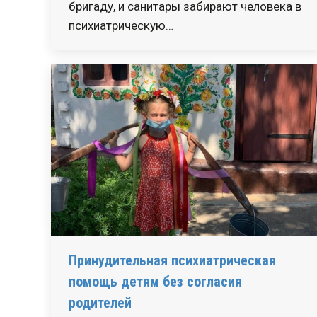
бригаду, и санитары забирают человека в
психиатрическую…
Принудительная психиатрическая
помощь детям без согласия
родителей