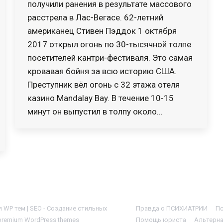
получили ранения в результате массового
расстрела в Лас-Вегасе. 62-летний
американец Стивен Пэддок 1 октября
2017 открыл огонь по 30-тысячной толпе
посетителей кантри-фестиваля. Это самая
кровавая бойня за всю историю США.
Преступник вёл огонь с 32 этажа отеля
казино Mandalay Bay. В течение 10-15
минут он выпустил в толпу около…
 WP тем | SEO -
Создание стильных
Правда о ПСИХИАТРИИ
Пс
premium WordPress themes
Помощь юриста
Альтерна