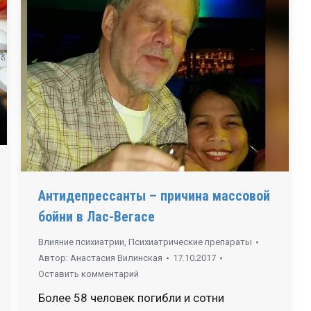
Антидепрессанты – причина массовой
бойни в Лас-Вегасе
Влияние психиатрии
,
Психиатрические препараты
Автор:
Анастасия Вилинская
17.10.2017
Оставить комментарий
Более 58 человек погибли и сотни