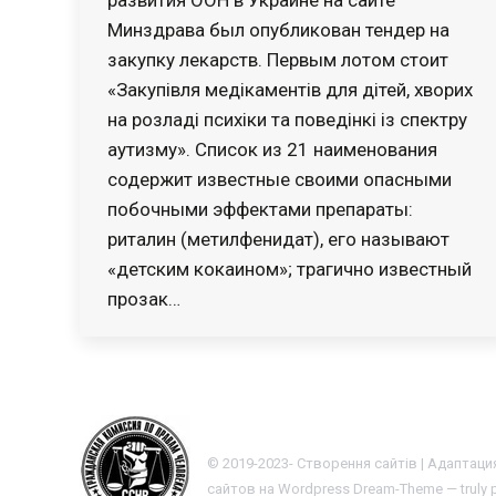
Минздрава был опубликован тендер на
закупку лекарств. Первым лотом стоит
«Закупівля медiкаментiв для дiтей, хворих
на розладi психіки та поведiнкi iз спектру
аутизму». Список из 21 наименования
содержит известные своими опасными
побочными эффектами препараты:
риталин (метилфенидат), его называют
«детским кокаином»; трагично известный
прозак…
© 2019-2023- Створення сайтів | Адаптация
сайтов на Wordpress
Dream-Theme — truly