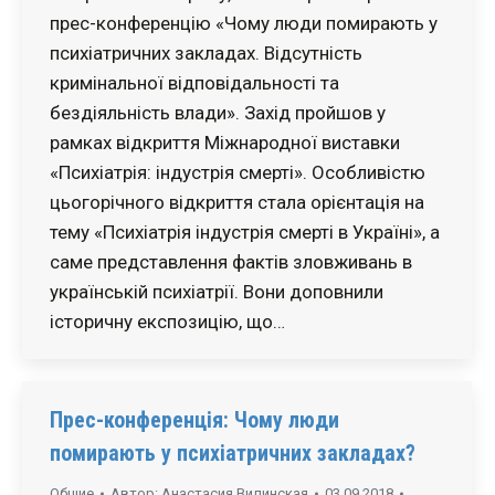
прес-конференцію «Чому люди помирають у
психіатричних закладах. Відсутність
кримінальної відповідальності та
бездіяльність влади». Захід пройшов у
рамках відкриття Міжнародної виставки
«Психіатрія: індустрія смерті». Особливістю
цьогорічного відкриття стала орієнтація на
тему «Психіатрія індустрія смерті в Україні», а
саме представлення фактів зловживань в
українській психіатрії. Вони доповнили
історичну експозицію, що…
Прес-конференція: Чому люди
помирають у психіатричних закладах?
Общие
Автор:
Анастасия Вилинская
03.09.2018