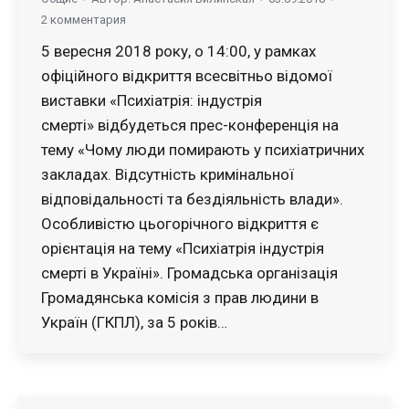
2 комментария
5 вересня 2018 року, о 14:00, у рамках
офіційного відкриття всесвітньо відомої
виставки «Психіатрія: індустрія
смерті» відбудеться прес-конференція на
тему «Чому люди помирають у психіатричних
закладах. Відсутність кримінальної
відповідальності та бездіяльність влади».
Особливістю цьогорічного відкриття є
орієнтація на тему «Психіатрія індустрія
смерті в Україні». Громадська організація
Громадянська комісія з прав людини в
Україн (ГКПЛ), за 5 років…