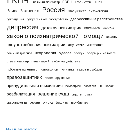
ГКПЧ
ЕСПЧ
Главный психиатр
Егор Летов
ПТРС
Россия
Раиса Радченко
Стас Деметр
антоновский
депрессивные расстройства
деградация
депрессивное расстройство
депрессия
детская психиатрия
евгеника
жалобы
закон о психиатрической помощи
законы
злоупотребления психиатрии
интернат
имущество
неврология
одесса
ложный диагноз
опекун
операции на мозге
отъём квартир
палентарий
побочное действие
побочные явления от психотропов
политика
права и свободы
правозащитник
правонарушения
принудительная психиатрия
псилоцибе
расстрелы в школах
решение суда
реабилитация
сироты
смех
средство от депрессии
суицид
фашизм
шоу-бизнес
Мы в соцсетях