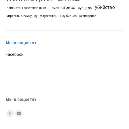
убийство
стресс
суициды
психиатры советской школы
смех
упрятать в психушку
флуоксетин
шоу-бизнес
экспертиза
Мы в соцсетях
Facebook
Мы в соцсетях
Найдите нас:
Facebook
YouTube