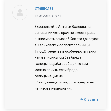
Станислав
говорит:
18.08.2018 в 20:44
Здравствуйте Антон,и Валерия,на
основании чего врач не имеет права
выписывать самого? Как это доказуют
в Харьковской облпсих больницы
1,пос.Стрелечье в особенности таких
как я,эписиндпом без бреда
галюцынацый,и вообще что там
можно лечить если бреда
галюцынацыи не
обнаружено,эписиндром прекрасно
лечится в нервологии .
Ответить