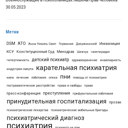
30.05.2023
Метки
DSM
АТО
Инквизиция
Анна Николь Смит
Германия
Дзержинский
КСУ
Конституционный Суд
Минздрав
Шевчук
галеперидол
детский психиатр
гипертимность
здравоохранение
инвалидность
карательная психиатрия
индустрия смерти
пни
киев
лечение
лоботомия
опека
помощь от психиатрии
постравматическое расстройство
права и свободы
право
преступления
пресс-конференция
префронтальная лоботомия
принудительная госпитализация
прозак
психиатрические лекарства
психиатрические мобильные бригады
психиатрический диагноз
психиатрия
психиатр на дом