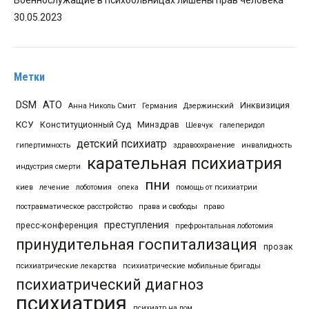
30.05.2023
Метки
DSM
АТО
Инквизиция
Анна Николь Смит
Германия
Дзержинский
КСУ
Конституционный Суд
Минздрав
Шевчук
галеперидол
детский психиатр
гипертимность
здравоохранение
инвалидность
карательная психиатрия
индустрия смерти
пни
киев
лечение
лоботомия
опека
помощь от психиатрии
постравматическое расстройство
права и свободы
право
преступления
пресс-конференция
префронтальная лоботомия
принудительная госпитализация
прозак
психиатрические лекарства
психиатрические мобильные бригады
психиатрический диагноз
психиатрия
психиатр на дом