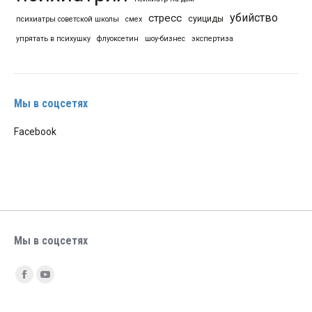
убийство
стресс
суициды
психиатры советской школы
смех
упрятать в психушку
флуоксетин
шоу-бизнес
экспертиза
Мы в соцсетях
Facebook
Мы в соцсетях
Найдите нас:
Facebook
YouTube