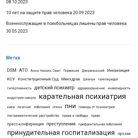
08.10.2023
10 лет на защите прав человека
20.09.2023
Военнослужащие в психбольницах лишены прав человека
30.05.2023
Метки
DSM
АТО
Инквизиция
Анна Николь Смит
Германия
Дзержинский
КСУ
Конституционный Суд
Минздрав
Шевчук
галеперидол
детский психиатр
гипертимность
здравоохранение
инвалидность
карательная психиатрия
индустрия смерти
пни
киев
лечение
лоботомия
опека
помощь от психиатрии
постравматическое расстройство
права и свободы
право
преступления
пресс-конференция
префронтальная лоботомия
принудительная госпитализация
прозак