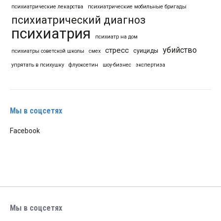
психиатрические лекарства
психиатрические мобильные бригады
психиатрический диагноз
психиатрия
психиатр на дом
убийство
стресс
суициды
психиатры советской школы
смех
упрятать в психушку
флуоксетин
шоу-бизнес
экспертиза
Мы в соцсетях
Facebook
Мы в соцсетях