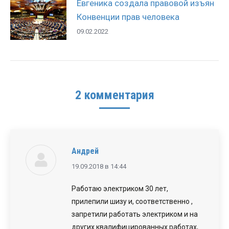
Евгеника создала правовой изъян
Конвенции прав человека
09.02.2022
2 комментария
Андрей
говорит:
19.09.2018 в 14:44
Работаю электриком 30 лет,
прилепили шизу и, соответственно ,
запретили работать электриком и на
других квалифицированных работах,