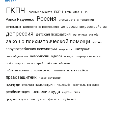
Метки
ГКПЧ
ЕСПЧ
Главный психиатр
Егор Летов
ПТРС
Россия
Раиса Радченко
Стас Деметр
антоновский
депрессивные расстройства
деградация
депрессивное расстройство
депрессия
детская психиатрия
евгеника
жалобы
закон о психиатрической помощи
законы
злоупотребления психиатрии
интернат
имущество
неврология
одесса
ложный диагноз
опекун
операции на мозге
отъём квартир
палентарий
побочное действие
побочные явления от психотропов
политика
права и свободы
правозащитник
правонарушения
принудительная психиатрия
псилоцибе
расстрелы в школах
решение суда
реабилитация
сироты
смех
средство от депрессии
суицид
фашизм
шоу-бизнес