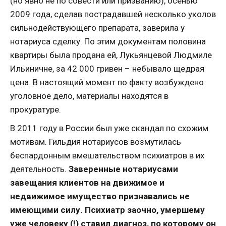
(но явно не по совести или призванию), осенью
2009 года, сделав пострадавшей несколько уколов
сильнодействующего препарата, заверила у
нотариуса сделку. По этим документам половина
квартиры была продана ей, Лукьянцевой Людмиле
Ильиничне, за 42 000 гривен – небывало щедрая
цена. В настоящий момент по факту возбуждено
уголовное дело, материалы находятся в
прокуратуре.
В 2011 году в России был уже скандал по схожим
мотивам. Гильдия нотариусов возмутилась
беспардонным вмешательством психиатров в их
деятельность.
Заверенные нотариусами
завещания клиентов на движимое и
недвижимое имущество признавались не
имеющими силу. Психиатр заочно, умершему
уже человеку (!) ставил диагноз, по которому он