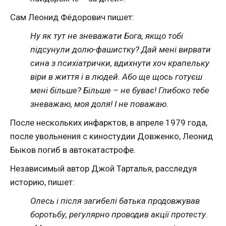
Сам Леонид Фёдорович пишет:
Ну як тут не зневажати Бога, якщо тобі
підсунули долю-фашистку? Дай мені вирвати
сина з психіатрички, вдихнути хоч крапельку
віри в життя і в людей. Або ще щось готуєш
мені більше? Більше – не буває! Глибоко тебе
зневажаю, моя доля! І не поважаю.
После нескольких инфарктов, в апреле 1979 года,
после увольнения с киностудии Довженко, Леонид
Быков погиб в автокатастрофе.
Независимый автор Джой Тарталья, расследуя
историю, пишет:
Олесь і після загибелі батька продовжував
боротьбу, регулярно проводив акції протесту.