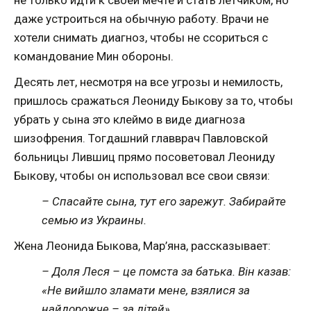
не только идти к своей мечте и стать лётчиком, но
даже устроиться на обычную работу. Врачи не
хотели снимать диагноз, чтобы не ссориться с
командование Мин обороны.
Десять лет, несмотря на все угрозы и немилость,
пришлось сражаться Леониду Быкову за то, чтобы
убрать у сына это клеймо в виде диагноза
шизофрения. Тогдашний главврач Павловской
больницы Лившиц прямо посоветовал Леониду
Быкову, чтобы он использовал все свои связи:
– Спасайте сына, тут его зарежут. Забирайте
семью из Украины.
Жена Леонида Быкова, Мар’яна, рассказывает:
– Доля Леся – це помста за батька. Він казав:
«Не вийшло зламати мене, взялися за
найдорожче – за дітей».