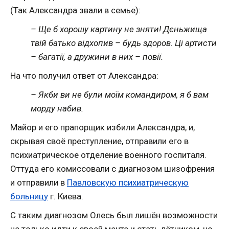
(Так Александра звали в семье):
– Ще б хорошу картину не зняти! Дєньжища
твій батько відхопив – будь здоров. Ці артисти
– багатії, а дружини в них – повії.
На что получил ответ от Александра:
– Якби ви не були моїм командиром, я б вам
морду набив.
Майор и его прапорщик избили Александра, и,
скрывая своё преступление, отправили его в
психиатрическое отделение военного госпиталя.
Оттуда его комиссовали с диагнозом шизофрения
и отправили в
Павловскую психиатрическую
больницу
г. Киева.
С таким диагнозом Олесь был лишён возможности