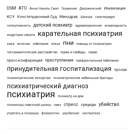
DSM
АТО
Инквизиция
Анна Николь Смит
Германия
Дзержинский
КСУ
Конституционный Суд
Минздрав
Шевчук
галеперидол
детский психиатр
гипертимность
здравоохранение
инвалидность
карательная психиатрия
индустрия смерти
пни
киев
лечение
лоботомия
опека
помощь от психиатрии
постравматическое расстройство
права и свободы
право
преступления
пресс-конференция
префронтальная лоботомия
принудительная госпитализация
прозак
психиатрические лекарства
психиатрические мобильные бригады
психиатрический диагноз
психиатрия
психиатр на дом
убийство
стресс
суициды
психиатры советской школы
смех
упрятать в психушку
флуоксетин
шоу-бизнес
экспертиза