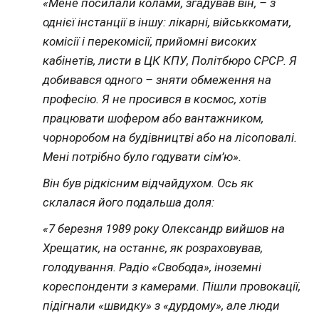
«Мене посилали колами, згадував він, – з
однієї інстанції в іншу: лікарні, військкомати,
комісії і перекомісії, прийомні високих
кабінетів, листи в ЦК КПУ, Політбюро СРСР. Я
добивався одного – зняти обмеження на
професію. Я не просився в космос, хотів
працювати шофером або вантажником,
чорноробом на будівництві або на лісоповалі.
Мені потрібно було годувати сім’ю».
Він був рідкісним відчайдухом. Ось як
склалася його подальша доля:
«7 березня 1989 року Олександр вийшов на
Хрещатик, на останнє, як розраховував,
голодування. Радіо «Свобода», іноземні
кореспонденти з камерами. Пішли провокації,
підігнали «швидку» з «дурдому», але люди