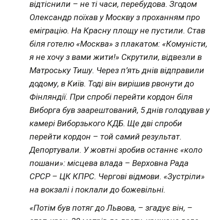
відтіснили – не ті часи, перебудова. Згодом
Олександр поїхав у Москву з проханням про
еміграцію. На Красну площу не пустили. Став
біля готелю «Москва» з плакатом: «Комуністи,
я не хочу з вами жити!» Скрутили, відвезли в
Матроську Тишу. Через п’ять днів відправили
додому, в Київ. Тоді він вирішив рвонути до
Фінляндії. При спробі перейти кордон біля
Виборга був заарештований, 5 днів голодував у
камері Виборзького КДБ. Ще дві спроби
перейти кордон – той самий результат.
Депортували. У жовтні зробив останнє «коло
пошани»: місцева влада – Верховна Рада
СРСР – ЦК КПРС. Чергові відмови. «Зустріли»
на вокзалі і поклали до божевільні.
«Потім був потяг до Львова, – згадує він, –