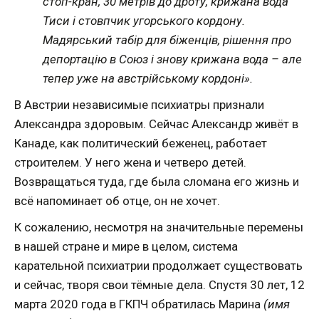
стоп-кран, 30 метрів до дроту, крижана вода
Тиси і стовпчик угорського кордону.
Мадярський табір для біженців, рішення про
депортацію в Союз і знову крижана вода – але
тепер уже на австрійському кордоні».
В Австрии независимые психиатры признали
Александра здоровым. Сейчас Александр живёт в
Канаде, как политический беженец, работает
строителем. У него жена и четверо детей.
Возвращаться туда, где была сломана его жизнь и
всё напоминает об отце, он не хочет.
К сожалению, несмотря на значительные перемены
в нашей стране и мире в целом, система
карательной психиатрии продолжает существовать
и сейчас, творя свои тёмные дела. Спустя 30 лет, 12
марта 2020 года в ГКПЧ обратилась Марина
(имя