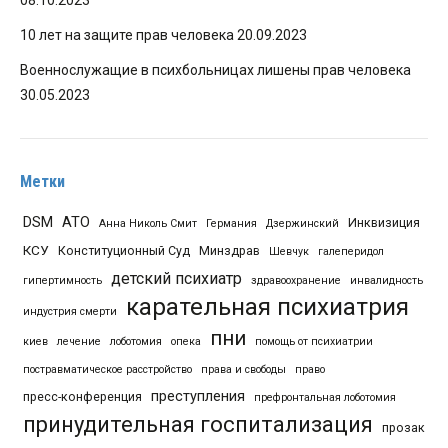
08.10.2023
10 лет на защите прав человека
20.09.2023
Военнослужащие в психбольницах лишены прав человека
30.05.2023
Метки
DSM
АТО
Инквизиция
Анна Николь Смит
Германия
Дзержинский
КСУ
Конституционный Суд
Минздрав
Шевчук
галеперидол
детский психиатр
гипертимность
здравоохранение
инвалидность
карательная психиатрия
индустрия смерти
пни
киев
лечение
лоботомия
опека
помощь от психиатрии
постравматическое расстройство
права и свободы
право
преступления
пресс-конференция
префронтальная лоботомия
принудительная госпитализация
прозак