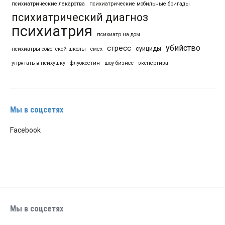
психиатрические лекарства
психиатрические мобильные бригады
психиатрический диагноз
психиатрия
психиатр на дом
убийство
стресс
суициды
психиатры советской школы
смех
упрятать в психушку
флуоксетин
шоу-бизнес
экспертиза
Мы в соцсетях
Facebook
Мы в соцсетях