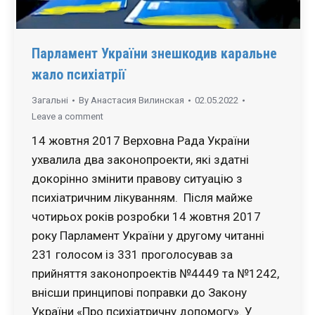
Парламент України знешкодив каральне
жало психіатрії
Загальні
By
Анастасия Вилинская
02.05.2022
Leave a comment
14 жовтня 2017 Верховна Рада України
ухвалила два законопроекти, які здатні
докорінно змінити правову ситуацію з
психіатричним лікуванням. Після майже
чотирьох років розробки 14 жовтня 2017
року Парламент України у другому читанні
231 голосом із 331 проголосував за
прийняття законопроектів №4449 та №1242,
внісши принципові поправки до Закону
України «Про психіатричну допомогу». У