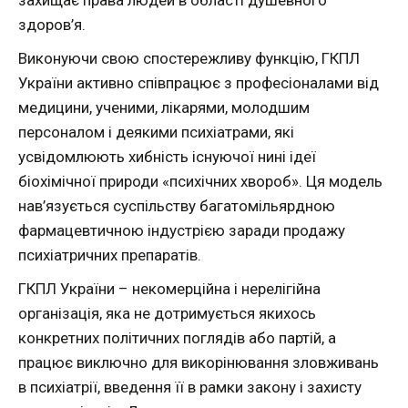
захищає права людей в області душевного
здоров’я.
Виконуючи свою спостережливу функцію, ГКПЛ
України активно співпрацює з професіоналами від
медицини, ученими, лікарями, молодшим
персоналом і деякими психіатрами, які
усвідомлюють хибність існуючої нині ідеї
біохімічної природи «психічних хвороб». Ця модель
нав’язується суспільству багатомільярдною
фармацевтичною індустрією заради продажу
психіатричних препаратів.
ГКПЛ України – некомерційна і нерелігійна
організація, яка не дотримується якихось
конкретних політичних поглядів або партій, а
працює виключно для викорінювання зловживань
в психіатрії, введення її в рамки закону і захисту