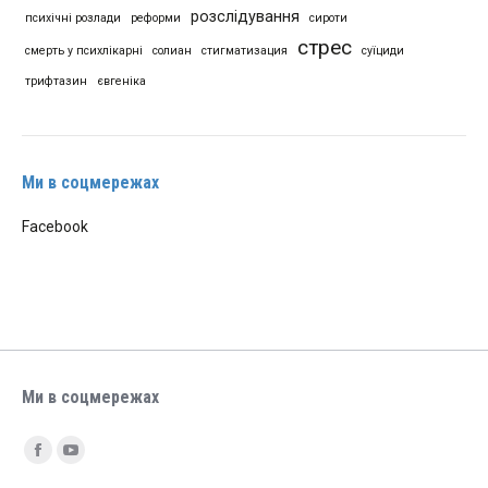
розслідування
психічні розлади
реформи
сироти
стрес
смерть у психлікарні
солиан
стигматизация
суїциди
трифтазин
євгеніка
Ми в соцмережах
Facebook
Ми в соцмережах
Find us on:
Facebook
YouTube