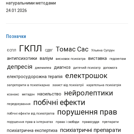
натуральними методами
24.01.2026
Позначки
ГКПЛ
Томас Сас
ЄСПЛ
СДВГ
Ульяна Супрун
антипсихотики
валіум
виставка
висновок психіатра
гедозепам
депресія
диагноз
джемилев
дитячий психіатр
допомога
електрошок
електросудорожна терапія
запроторити в психлікарню
захист від психіатрії
карательна психіатрія
нейролептики
насильство
ксанакс
метадон
побічні ефекти
передозування
порушення прав
побічні ефекти від психотропів
порушення прав в інтернатах
права і свободи
правосуддя
препарати
психіатричні препарати
психіатрична експертиза