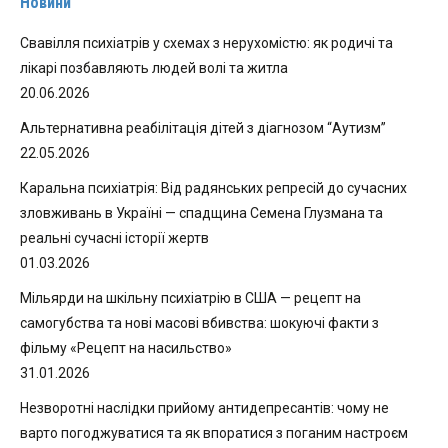
Новини
Свавілля психіатрів у схемах з нерухомістю: як родичі та
лікарі позбавляють людей волі та житла
20.06.2026
Альтернативна реабілітація дітей з діагнозом “Аутизм”
22.05.2026
Каральна психіатрія: Від радянських репресій до сучасних
зловживань в Україні — спадщина Семена Глузмана та
реальні сучасні історії жертв
01.03.2026
Мільярди на шкільну психіатрію в США — рецепт на
самогубства та нові масові вбивства: шокуючі факти з
фільму «Рецепт на насильство»
31.01.2026
Незворотні наслідки прийому антидепресантів: чому не
варто погоджуватися та як впоратися з поганим настроєм