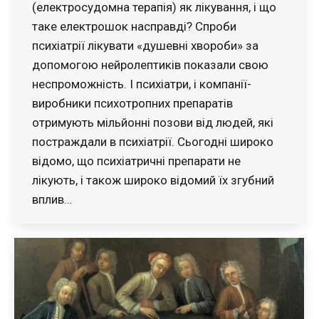
(електросудомна терапія) як лікування, і що
таке електрошок насправді? Спроби
психіатрії лікувати «душевні хвороби» за
допомогою нейролептиків показали свою
неспроможність. І психіатри, і компанії-
виробники психотропних препаратів
отримують мільйонні позови від людей, які
постраждали в психіатрії. Сьогодні широко
відомо, що психіатричні препарати не
лікують, і також широко відомий їх згубний
вплив…