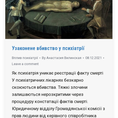
Узаконене вбивство у психіатрії
Вплив психіатрії
By
Анастасия Вилинская
08.12.2021
Leave a comment
Як психіатрія уникає реєстрації факту смерті
У психіатричних лікарнях безкарно
скоюються вбивства. Тяжкі злочини
залишаються нерозкритими через
процедуру констатації фактів смерті.
Юридичному відділу Громадянської комісії з
прав людини від керівного співробітника