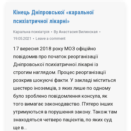
Кінець Дніпровської «каральної
психіатричної лікарні»
Каральна психіатрія
By
Анастасия Вилинская
19.05.2021
Leave a comment
17 вересня 2018 року МОЗ офіційно
повідомив про початок реорганізації
Дніпровської психіатричної лікарні із
строгим наглядом. Процес реорганізації
розкрив шокуючі факти. У закладі міститься
шестеро іноземців, з яких лише по одному
було зроблено повідомлення консула, як
того вимагає законодавство. П’ятеро інших
утримуються в порушення закону. Також там
знаходяться четверо пацієнтів, по яких суд
ще в…