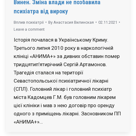
Винен. Зміна влади не позбавила
психіатра від вироку
Вплив психіатрії
By
Анастасия Вилинская
02.11.2021
Leave a comment
Історія почалася в Українському Криму.
Третього липня 2010 року в наркологічній
клініці «АНИМА+» за дивних обставин помер
тридцятип’ятирічний Сергій Артамонов.
Трагедія сталася на території
Севастопольської психіатричної лікарні
(СПЛ). Головний лікар і головний психіатр
міста Кадомцев Г.М. був головним лікарем
цієї клініки і мав з нею договір про оренду
одного з приміщень лікарні. Засновником ПП
«АНИМА+»…