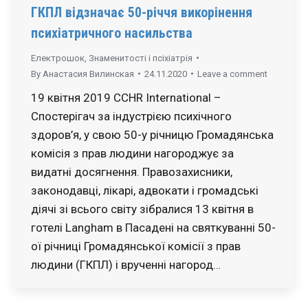
ГКПЛ відзначає 50-річчя викорінення
психіатричного насильства
Електрошок
,
Знаменитості і псіхіатрія
By
Анастасия Вилинская
24.11.2020
Leave a comment
19 квітня 2019 CCHR International –
Спостерігач за індустрією психічного
здоров’я, у свою 50-у річницю Громадянська
комісія з прав людини нагороджує за
видатні досягнення. Правозахисники,
законодавці, лікарі, адвокати і громадські
діячі зі всього світу зібралися 13 квітня в
готелі Langham в Пасадені на святкуванні 50-
ої річниці Громадянської комісії з прав
людини (ГКПЛ) і врученні нагород…