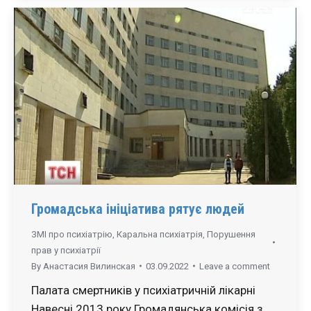
Громадська ініціатива рятує людей
ЗМІ про психіатрію
,
Каральна психіатрія
,
Порушення
прав у психіатрії
By
Анастасия Вилинская
03.09.2022
Leave a comment
Палата смертників у психіатричній лікарні
Навесні 2013 року Громадянська комісія з