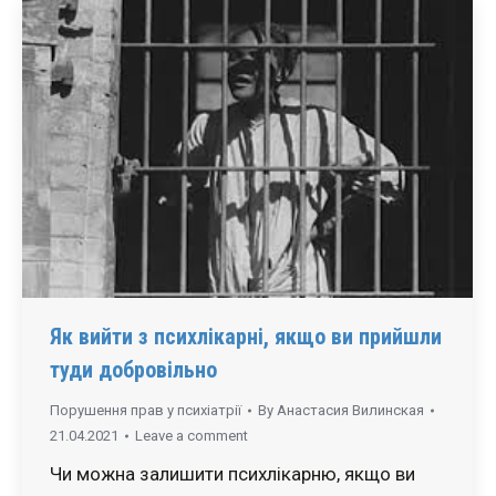
Як вийти з психлікарні, якщо ви прийшли
туди добровільно
Порушення прав у психіатрії
By
Анастасия Вилинская
21.04.2021
Leave a comment
Чи можна залишити психлікарню, якщо ви