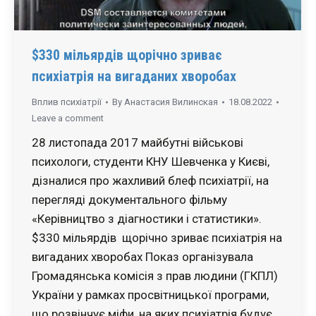
$330 мільярдів щорічно зриває
психіатрія на вигаданих хворобах
Вплив психіатрії
By
Анастасия Вилинская
18.08.2022
Leave a comment
28 листопада 2017 майбутні військові
психологи, студенти КНУ Шевченка у Києві,
дізналися про жахливий блеф психіатрії, на
перегляді документального фільму
«Керівництво з діагностики і статистики».
$330 мільярдів щорічно зриває психіатрія на
вигаданих хворобах Показ організувала
Громадянська комісія з прав людини (ГКПЛ)
України у рамках просвітницької програми,
що розвінчує міфи, на яких психіатрія будує