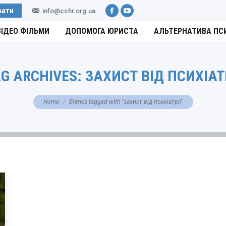
вати
info@cchr.org.ua
Facebook
YouTube
ВІДЕО ФІЛЬМИ
ДОПОМОГА ЮРИСТА
АЛЬТЕРНАТИВА ПС
G ARCHIVES:
ЗАХИСТ ВІД ПСИХІАТ
You are here:
Home
Entries tagged with "захист від психіатрії"