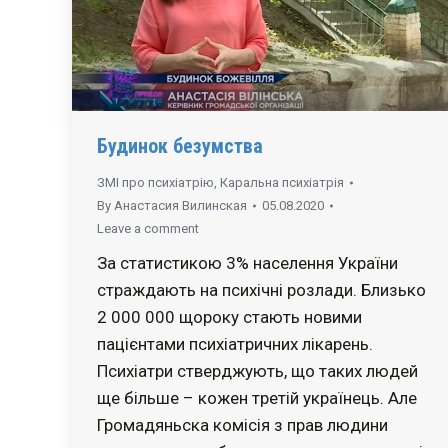
Будинок безумства
ЗМІ про психіатрію
,
Каральна психіатрія
By
Анастасия Вилинская
05.08.2020
Leave a comment
За статистикою 3% населення України
страждають на психічні розлади. Близько
2 000 000 щороку стають новими
пацієнтами психіатричних лікарень.
Психіатри стверджують, що таких людей
ще більше – кожен третій українець. Але
Громадяньска комісія з прав людини