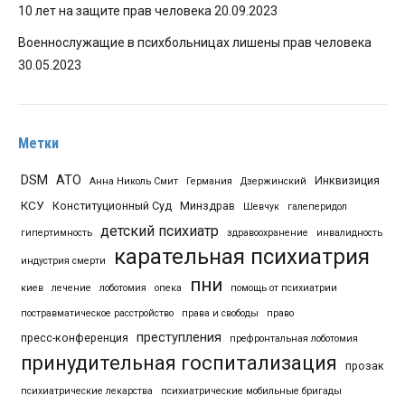
10 лет на защите прав человека
20.09.2023
Военнослужащие в психбольницах лишены прав человека
30.05.2023
Метки
DSM
АТО
Инквизиция
Анна Николь Смит
Германия
Дзержинский
КСУ
Конституционный Суд
Минздрав
Шевчук
галеперидол
детский психиатр
гипертимность
здравоохранение
инвалидность
карательная психиатрия
индустрия смерти
пни
киев
лечение
лоботомия
опека
помощь от психиатрии
постравматическое расстройство
права и свободы
право
преступления
пресс-конференция
префронтальная лоботомия
принудительная госпитализация
прозак
психиатрические лекарства
психиатрические мобильные бригады