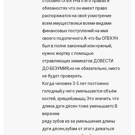
стосовно ОПЕКУНа о его правах и
обязаностях что он имеет право
распоряжатся на своё усмотрение
всем имуществом,и всеми видами
финансовых поступлений на имя
своего подопечного.А что бы ОПЕКУН
был в полне законный или нужный,
нужно жертву с помощью
отравляющих химикатов ДОВЕСТИ
ДО БЕЗУМИЯ,но не обязательно, никто
не будет проверять.
Когда человек 3-5 лет постоянно
голодный,у него уменьшается объём
костей, хрящей,мышц.Это значить что
длина дуги дёсен тоже уменьшаетс.В
верхнем
ряду зубов из за уменьшения длины
дуги дёсен,зубам от этого деваться