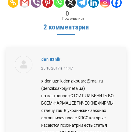
0
Поделились
2 комментария
den uznik.
говорит:
25.10.2017 в 11:47
я den uznik,denzikpuaro@mail.ru
(denziksaxo@meta.ua)
на ваш вопрос СТОИТ ЛИ ВИНИТЬ ВО
ВСЁМ ФАРМАЦЕВТИЧЕСКИЕ ФИРМЫ
отвечу так. В украинских законах
оставшихся после КПСС которые
касаются психиатрии есть статья