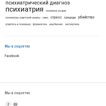
психиатрический диагноз
психиатрия
психиатр на дом
убийство
стресс
суициды
психиатры советской школы
смех
упрятать в психушку
флуоксетин
шоу-бизнес
экспертиза
Мы в соцсетях
Facebook
Мы в соцсетях
Найдите нас: