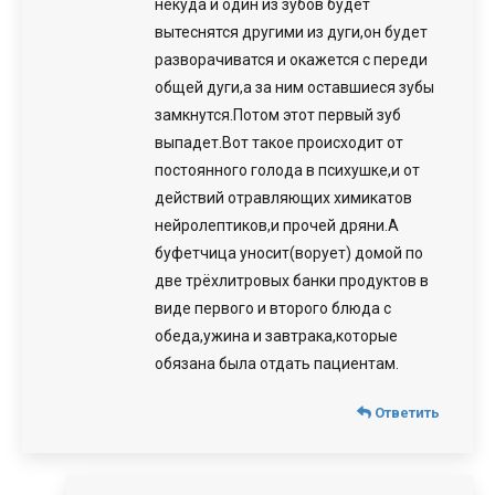
некуда и один из зубов будет
вытеснятся другими из дуги,он будет
разворачиватся и окажется с переди
общей дуги,а за ним оставшиеся зубы
замкнутся.Потом этот первый зуб
выпадет.Вот такое происходит от
постоянного голода в психушке,и от
действий отравляющих химикатов
нейролептиков,и прочей дряни.А
буфетчица уносит(ворует) домой по
две трёхлитровых банки продуктов в
виде первого и второго блюда с
обеда,ужина и завтрака,которые
обязана была отдать пациентам.
Ответить