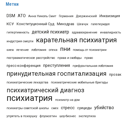
Метки
DSM
АТО
Инквизиция
Анна Николь Смит
Германия
Дзержинский
КСУ
Конституционный Суд
Минздрав
Шевчук
галеперидол
детский психиатр
гипертимность
здравоохранение
инвалидность
карательная психиатрия
индустрия смерти
пни
киев
лечение
лоботомия
опека
помощь от психиатрии
постравматическое расстройство
права и свободы
право
преступления
пресс-конференция
префронтальная лоботомия
принудительная госпитализация
прозак
психиатрические лекарства
психиатрические мобильные бригады
психиатрический диагноз
психиатрия
психиатр на дом
убийство
стресс
суициды
психиатры советской школы
смех
упрятать в психушку
флуоксетин
шоу-бизнес
экспертиза