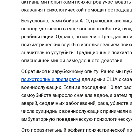
активными попытками психиатров участвовать 
оказания психологической помощи пострадав
Безусловно, сами бойцы АТО, гражданские лица
непосредственно в гуще военных событий, ну
реабилитации. Однако, по мнению Гражданской
психиатрических служб с использованием псих
значительно усугубить. Традиционные психиат
опаснейшей миной замедленного действия.
Обратимся к зарубежному опыту. Ранее мы пу
психотропные препараты
для армии США сказал
военнослужащих. Если за последние 10 лет рас
самоубийств выросло сначала вдвое, а затем 
аварий, сердечных заболеваний, рака, убийств
числа суицидных военнослужащих принимали а
амбулаторную поведенческую психологическу
Это поразительный эффект психиатрической пра