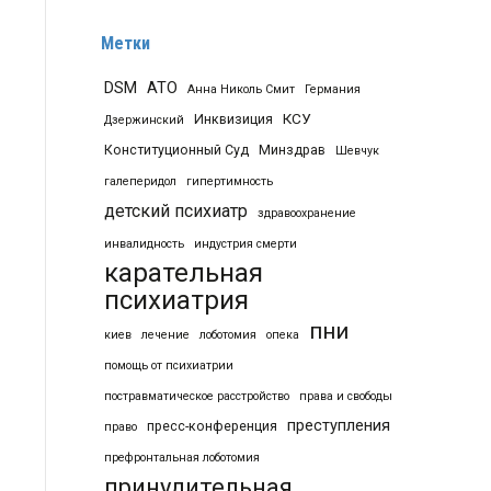
Метки
DSM
АТО
Анна Николь Смит
Германия
КСУ
Инквизиция
Дзержинский
Конституционный Суд
Минздрав
Шевчук
галеперидол
гипертимность
детский психиатр
здравоохранение
инвалидность
индустрия смерти
карательная
психиатрия
пни
киев
лечение
лоботомия
опека
помощь от психиатрии
постравматическое расстройство
права и свободы
преступления
пресс-конференция
право
префронтальная лоботомия
принудительная