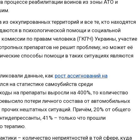
в процессе реабилитации воинов из зоны АТО и
шим.
 из оккупированных территорий и все те, кто находятся
ждаются в психологической помощи и социальной
 комиссии по правам человека (ГКПЧ) Украины, участие
отропных препаратов не решит проблему, но может её
рические способы помощи в таких ситуациях являются
бликовали данные, как
рост ассигнований на
ся на статистике самоубийств среди
ходы на препараты выросли на 400%, то количество
превысило потери личного состава от автомобильных
 и прочих нештатных ситуаций. Причём, 20% от общего
нтидепрессанты, 41% – только что прошли
ю терапию.
ктики – количество неприятностей в той сфере, куда