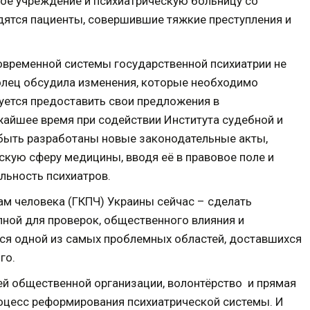
кое учреждение и психиатрическую больницу со
дятся пациенты, совершившие тяжкие преступления и
временной системы государственной психиатрии не
олец обсудила изменения, которые необходимо
уется предоставить свои предложения в
жайшее время при содействии Института судебной и
быть разработаны новые законодательные акты,
скую сферу медицины, вводя её в правовое поле и
льность психиатров.
ам человека (ГКПЧ) Украины сейчас – сделать
пной для проверок, общественного влияния и
тся одной из самых проблемных областей, доставшихся
го.
ей общественной организации, волонтёрство и прямая
оцесс реформирования психиатрической системы. И