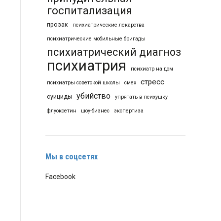
госпитализация
прозак
психиатрические лекарства
психиатрические мобильные бригады
психиатрический диагноз
психиатрия
психиатр на дом
стресс
психиатры советской школы
смех
убийство
суициды
упрятать в психушку
флуоксетин
шоу-бизнес
экспертиза
Мы в соцсетях
Facebook