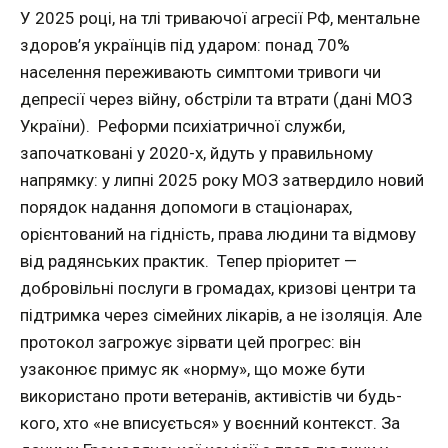
У 2025 році, на тлі триваючої агресії РФ, ментальне
здоров’я українців під ударом: понад 70%
населення переживають симптоми тривоги чи
депресії через війну, обстріли та втрати (дані МОЗ
України). Реформи психіатричної служби,
започатковані у 2020-х, йдуть у правильному
напрямку: у липні 2025 року МОЗ затвердило новий
порядок надання допомоги в стаціонарах,
орієнтований на гідність, права людини та відмову
від радянських практик. Тепер пріоритет —
добровільні послуги в громадах, кризові центри та
підтримка через сімейних лікарів, а не ізоляція. Але
протокол загрожує зірвати цей прогрес: він
узаконює примус як «норму», що може бути
використано проти ветеранів, активістів чи будь-
кого, хто «не вписується» у воєнний контекст. За