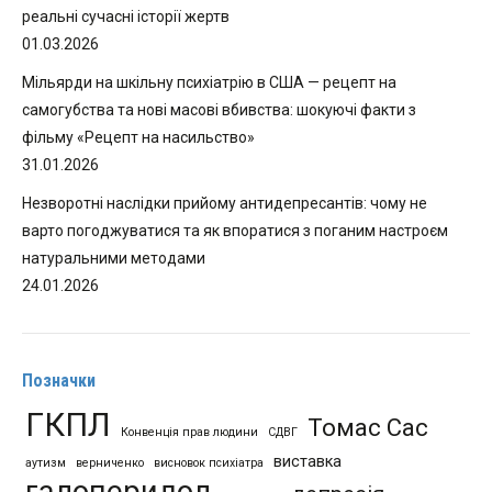
реальні сучасні історії жертв
01.03.2026
Мільярди на шкільну психіатрію в США — рецепт на
самогубства та нові масові вбивства: шокуючі факти з
фільму «Рецепт на насильство»
31.01.2026
Незворотні наслідки прийому антидепресантів: чому не
варто погоджуватися та як впоратися з поганим настроєм
натуральними методами
24.01.2026
Позначки
ГКПЛ
Томас Сас
Конвенція прав людини
СДВГ
виставка
аутизм
верниченко
висновок психіатра
галоперидол