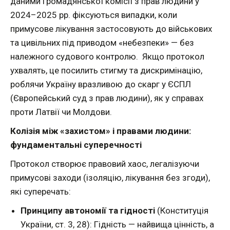
даними Громадянської комісії з прав людини у
2024–2025 рр. фіксуються випадки, коли
примусове лікування застосовують до військових
та цивільних під приводом «небезпеки» — без
належного судового контролю. Якщо протокол
ухвалять, це посилить стигму та дискримінацію,
роблячи Україну вразливою до скарг у ЄСПЛ
(Європейський суд з прав людини), як у справах
проти Латвії чи Молдови.
Колізія між «захистом» і правами людини:
фундаментальні суперечності
Протокол створює правовий хаос, легалізуючи
примусові заходи (ізоляцію, лікування без згоди),
які суперечать:
Принципу автономії та гідності
(Конституція
України, ст. 3, 28): Гідність — найвища цінність, а