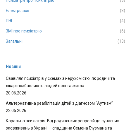
Психіатри про Психіатрію
(3)
Електрошок
(8)
ПНІ
(4)
ЗМІ про психіатрію
(6)
Загальні
(13)
Новини
Свавілля психіатрів у схемах з нерухомістю: як родичі та
лікарі позбавляють людей волі та житла
20.06.2026
Альтернативна реабілітація дітей з діагнозом “Аутизм”
22.05.2026
Каральна психіатрія: Від радянських репресій до сучасних
зловживань в Україні — спадщина Семена Глузмана та