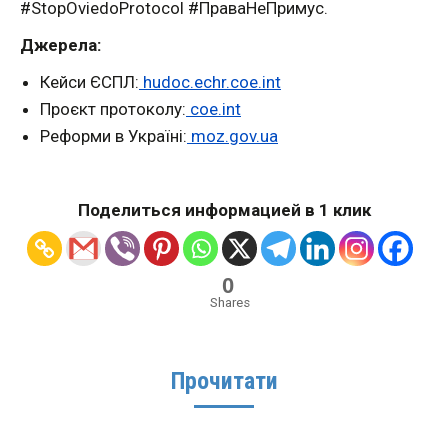
#StopOviedoProtocol #ПраваНеПримус.
Джерела:
Кейси ЄСПЛ:
hudoc.echr.coe.int
Проєкт протоколу:
coe.int
Реформи в Україні:
moz.gov.ua
Поделиться информацией в 1 клик
0
Shares
Прочитати