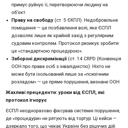
примус руйнує її, перетворюючи людину на
об’єкт.
Праву на свободу
(ст. 5 ЄКПЛ): Недобровільне
поміщення — це позбавлення волі, яке ЄСПЛ
дозволяє лише як крайній захід з регулярним
судовим контролем. Протокол ризикує зробити
це «стандартною процедурою».
Забороні дискримінації
(ст. 14 CRPD (Конвенція
ООН про права осіб з інвалідністю): Ніхто не
може бути ізольований лише за «психічним
розладом» — це пряме порушення, визнане ООН.
Жахливі прецеденти: уроки від ЄСПЛ, які
протокол ігнорує
ЄСПЛ неодноразово фіксував системні порушення,
де «процедури» не рятують від тортур. Ці кейси —
дзеркало того, що чекає Україну без рішучих дій: