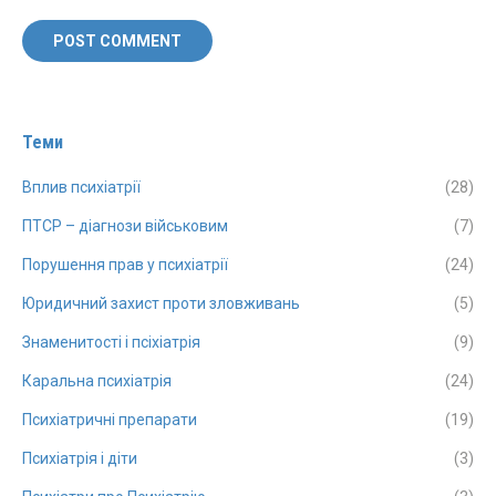
POST COMMENT
Теми
Вплив психіатрії
(28)
ПТСР – діагнози військовим
(7)
Порушення прав у психіатрії
(24)
Юридичний захист проти зловживань
(5)
Знаменитості і псіхіатрія
(9)
Каральна психіатрія
(24)
Психіатричні препарати
(19)
Психіатрія і діти
(3)