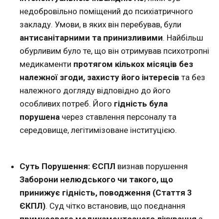
недобровільно поміщений до психіатричного
закладу. Умови, в яких він перебував, були
антисанітарними та принизливими
. Найбільш
обурливим було те, що він отримував психотропні
медикаменти
протягом кількох місяців без
належної згоди, захисту його інтересів
та без
належного догляду відповідно до його
особливих потреб. Його
гідність була
порушена
через ставлення персоналу та
середовище, легітимізоване інституцією.
Суть Порушення:
ЄСПЛ
визнав порушення
Заборони нелюдського чи такого, що
принижує гідність, поводження (Стаття 3
ЄКПЛ)
. Суд чітко встановив, що поєднання
примусового медикаментозного лікування
з