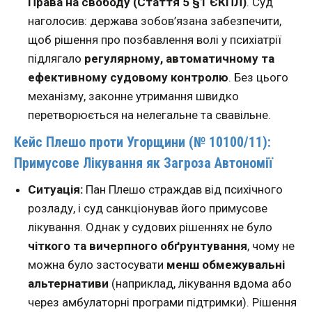
Права на свободу (Стаття 5 §1 ЄКПЛ)
. Суд
наголосив: держава зобов’язана забезпечити,
щоб рішення про позбавлення волі у психіатрії
підлягало
регулярному, автоматичному та
ефективному судовому контролю
. Без цього
механізму, законне утримання швидко
перетворюється на нелегальне та свавільне.
Кейс Плешо проти Угорщини (№ 10100/11):
Примусове Лікування як Загроза Автономії
Ситуація:
Пан Плешо страждав від психічного
розладу, і суд санкціонував його примусове
лікування. Однак у судових рішеннях не було
чіткого та вичерпного обґрунтування
, чому не
можна було застосувати
менш обмежувальні
альтернативи
(наприклад, лікування вдома або
через амбулаторні програми підтримки). Рішення