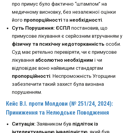
про примус було фактично “штампом” на
медичному висновку, без незалежної оцінки
його
пропорційності
та
необхідності
.
Суть Порушення:
ЄСПЛ
постановив, що
примусове лікування є серйозним втручанням у
фізичну та психічну недоторканність
особи.
Суд має ретельно перевіряти, чи є примусове
лікування
абсолютно необхідним
і чи
відповідає воно найвищим стандартам
пропорційності
. Неспроможність Угорщини
забезпечити такий захист була визнана
порушенням.
Кейс В.І. проти Молдови (№ 251/24, 2024):
Приниження та Нелюдське Поводження
Ситуація:
Заявником був
підліток із
інтелектуальною інвалідністю
, який був