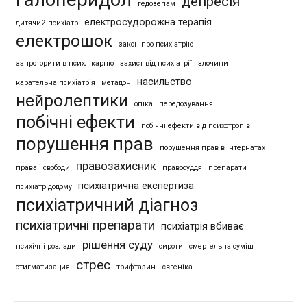
депресія
гедозепам
електросудорожна терапія
дитячий психіатр
електрошок
закон про психіатрію
запроторити в психлікарню
захист від психіатрії
злочини
насильство
карательна психіатрія
метадон
нейролептики
опіка
передозування
побічні ефекти
побічні ефекти від психотропів
порушення прав
порушення прав в інтернатах
правозахисник
права і свободи
правосуддя
препарати
психіатрична експертиза
психіатр додому
психіатричний діагноз
психіатричні препарати
психіатрія вбиває
рішення суду
психічні розлади
сироти
смертельна суміш
стрес
стигматизация
трифтазин
євгеніка