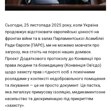
Сьогодні, 25 листопада 2025 року, коли Україна
продовжує відстоювати європейські цінності на
фронтах війни та в залах Парламентської Асамблеї
Ради Європи (ПАРЄ), ми не можемо мовчати про
загрозу, яка стоїть на порозі наших домівок.
Проєкт Додаткового протоколу до Конвенції про
права людини та біомедицину (Конвенція Ов’єдо)
щодо захисту прав і гідності осіб з психічними
розладами у контексті недобровільного поміщення
та лікування — це не просто документ. Це пастка,
яка легалізує примусову ізоляцію, медикаментозне
насильство та дискримінацію під прикриттям
«захисту».