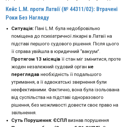
Кейс L.M. проти Латвії (№ 44311/02): Втрачені
Роки Без Нагляду
Ситуація:
Пані L.M. була недобровільно
поміщена до психіатричної лікарні в Латвії на
підставі першого судового рішення. Після цього
її справа увійшла в юридичний “вакуум”.
Протягом 13 місяців
її стан міг змінитися, проте
жоден незалежний судовий орган
не
переглядав
необхідність її подальшого
утримання, а її адвокатські звернення були
неефективними. Фактично, вона була ізольована
від суспільства на підставі одноразового
рішення, без можливості довести своє право на
звільнення.
Суть Порушення:
ЄСПЛ
визнав порушення