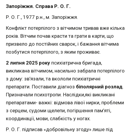
Запоріжжя. Справа Р. О. Г.
Р. О. Г., 1977 р.н., м. Запоріжжя.
Конфлікт потерпілого з вітчимом тривав вже кілька
років. Вітчим почав красти та грати в карти, що
призвело до постійних сварок, і бажання вітчима
позбутися потерпілого, з яким проживає.
2 липня 2025 року
психіатрична бригада,
викликана вітчимом, насильно забрала потерпілого
з дому: зв’язали, та вкололи психіатричні
препарати. Поставили діагноз
біполярний розлад
.
Призначали психотропи. Наслідки,які викликані
препаратами- важкі: відмова лівої нирки, проблеми
з серцем, судоми щелепи, погіршення пам’яті,
координації, мови, слабкість у ногах.
Р. О. Г. підписав «добровільну згоду» лише під