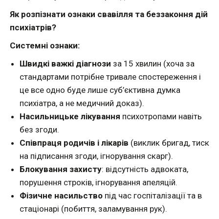
Як розпізнати ознаки свавілля та беззаконня дій
психіатрів?
Системні ознаки:
Швидкі важкі діагнози
за 15 хвилин (хоча за
стандартами потрібне тривале спостереження і
це все одно буде лише суб’єктивна думка
психіатра, а не медичний доказ).
Насильницьке лікування
психотропами навіть
без згоди.
Співпраця родичів і лікарів
(виклик бригад, тиск
на підписання згоди, ігнорування скарг).
Блокування захисту
: відсутність адвоката,
порушення строків, ігнорування апеляцій.
Фізичне насильство
під час госпіталізації та в
стаціонарі (побиття, заламування рук).