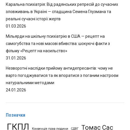
Каральна психіатрія: Від радянських репресій до сучасних
зловживань в Україні — спадщина Семена Глузмана та
реальні сучасні історії жертв
01.03.2026
Мільярди на шкільну психіатрію в США — рецепт на
самогубства та нові масові вбивства: шокуючі факти з
фільму «Рецепт на насильство»
31.01.2026
Незворотні наслідки прийому антидепресантів: чому не
варто погоджуватися та як впоратися з поганим настроєм
натуральними методами
24.01.2026
Позначки
ГКПЛ
Томас Сас
Конвенція прав людини
СДВГ