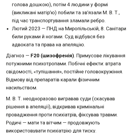
голова дошкою), потім 4 людини у формі
(викликані матір’ю) побили та зв’язали М. В. Т.,
під час транспортування зламали ребро.
Лютий 2023 — ПНД на Миропільській, 8. Санітари
били руками й ногами. Суд відбувся без
адвоката та права на апеляцію.
Діагноз —
F20 (шизофренія)
. Примусове лікування
потужними психотропами. Побічні ефекти: втрата
свідомості, «тупішання», постійне головокружіння.
Відмову від препаратів карали фізичним
насильством.
М. В. Т. неодноразово вигравав суди (скасував
рішення в апеляції), відкривав кримінальні
провадження проти психіатрів, фіксував травми.
Родичі — мати та вітчим — продовжують
використовувати психіатрію для тиску.