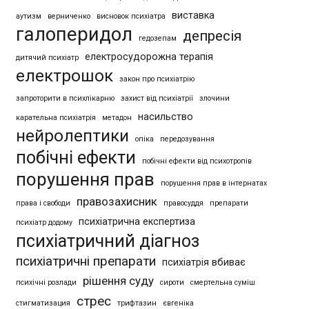
виставка
аутизм
верниченко
висновок психіатра
галоперидол
депресія
гедозепам
електросудорожна терапія
дитячий психіатр
електрошок
закон про психіатрію
запроторити в психлікарню
захист від психіатрії
злочини
насильство
карательна психіатрія
метадон
нейролептики
опіка
передозування
побічні ефекти
побічні ефекти від психотропів
порушення прав
порушення прав в інтернатах
правозахисник
права і свободи
правосуддя
препарати
психіатрична експертиза
психіатр додому
психіатричний діагноз
психіатричні препарати
психіатрія вбиває
рішення суду
психічні розлади
сироти
смертельна суміш
стрес
стигматизация
трифтазин
євгеніка