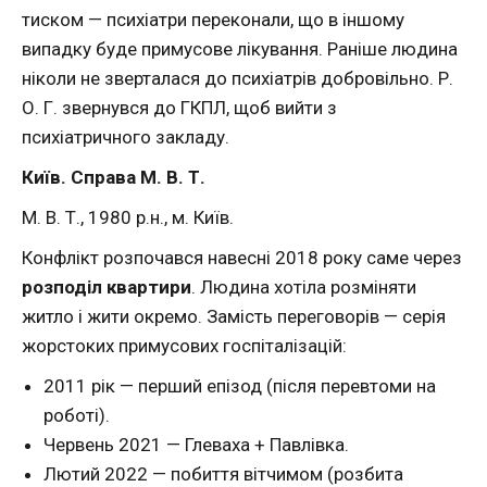
тиском — психіатри переконали, що в іншому
випадку буде примусове лікування. Раніше людина
ніколи не зверталася до психіатрів добровільно. Р.
О. Г. звернувся до ГКПЛ, щоб вийти з
психіатричного закладу.
Київ. Справа М. В. Т.
М. В. Т., 1980 р.н., м. Київ.
Конфлікт розпочався навесні 2018 року саме через
розподіл квартири
. Людина хотіла розміняти
житло і жити окремо. Замість переговорів — серія
жорстоких примусових госпіталізацій:
2011 рік — перший епізод (після перевтоми на
роботі).
Червень 2021 — Глеваха + Павлівка.
Лютий 2022 — побиття вітчимом (розбита