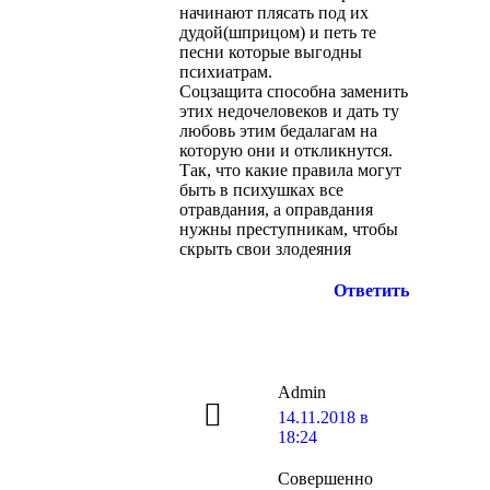
начинают плясать под их
дудой(шприцом) и петь те
песни которые выгодны
психиатрам.
Соцзащита способна заменить
этих недочеловеков и дать ту
любовь этим бедалагам на
которую они и откликнутся.
Так, что какие правила могут
быть в психушках все
отравдания, а оправдания
нужны преступникам, чтобы
скрыть свои злодеяния
Ответить
Admin
говорит:
14.11.2018 в
18:24
Совершенно