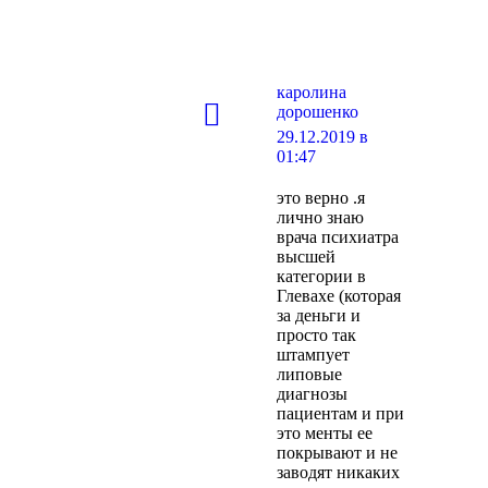
каролина
дорошенко
говорит:
29.12.2019 в
01:47
это верно .я
лично знаю
врача психиатра
высшей
категории в
Глевахе (которая
за деньги и
просто так
штампует
липовые
диагнозы
пациентам и при
это менты ее
покрывают и не
заводят никаких