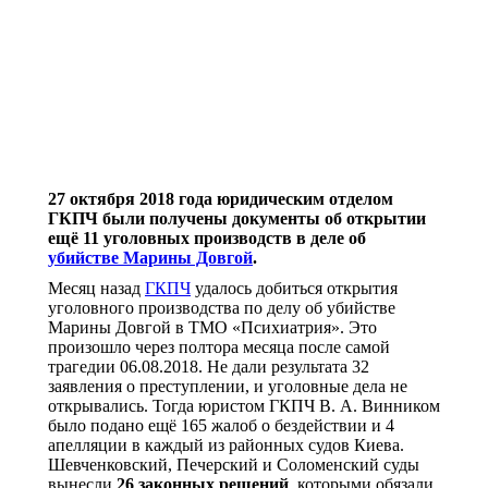
27 октября 2018 года юридическим отделом
ГКПЧ были получены документы об открытии
ещё 11 уголовных производств в деле об
убийстве Марины Довгой
.
Месяц назад
ГКПЧ
удалось добиться открытия
уголовного производства по делу об убийстве
Марины Довгой в ТМО «Психиатрия». Это
произошло через полтора месяца после самой
трагедии 06.08.2018. Не дали результата 32
заявления о преступлении, и уголовные дела не
открывались. Тогда юристом ГКПЧ В. А. Винником
было подано ещё 165 жалоб о бездействии и 4
апелляции в каждый из районных судов Киева.
Шевченковский, Печерский и Соломенский суды
вынесли
26 законных решений
, которыми обязали