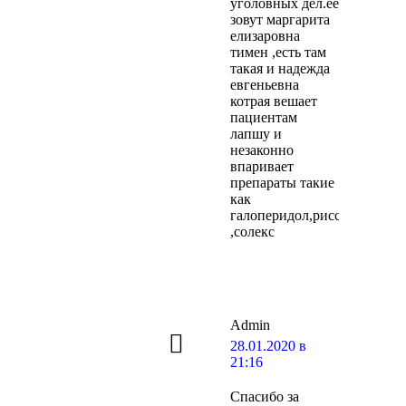
уголовных дел.ее
зовут маргарита
елизаровна
тимен ,есть там
такая и надежда
евгеньевна
котрая вешает
пациентам
лапшу и
незаконно
впаривает
препараты такие
как
галоперидол,риссет,риспер
,солекс
Admin
говорит:
28.01.2020 в
21:16
Спасибо за