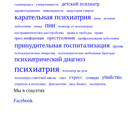
детский психиатр
галеперидол
гипертимность
здравоохранение
инвалидность
индустрия смерти
карательная психиатрия
киев
лечение
пни
лоботомия
опека
помощь от психиатрии
постравматическое расстройство
права и свободы
право
преступления
пресс-конференция
префронтальная лоботомия
принудительная госпитализация
прозак
психиатрические лекарства
психиатрические мобильные бригады
психиатрический диагноз
психиатрия
психиатр на дом
стресс
убийство
суициды
психиатры советской школы
смех
упрятать в психушку
флуоксетин
шоу-бизнес
экспертиза
Мы в соцсетях
Facebook