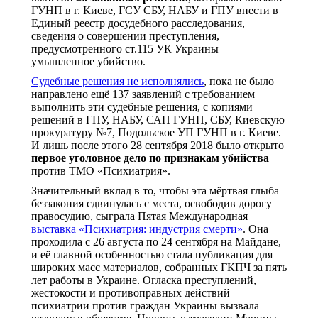
ГУНП в г. Киеве, ГСУ СБУ, НАБУ и ГПУ внести в
Единый реестр досудебного расследования,
сведения о совершении преступления,
предусмотренного ст.115 УК Украины –
умышленное убийство.
Судебные решения не исполнялись
, пока не было
направлено ещё 137 заявлений с требованием
выполнить эти судебные решения, с копиями
решений в ГПУ, НАБУ, САП ГУНП, СБУ, Киевскую
прокуратуру №7, Подольское УП ГУНП в г. Киеве.
И лишь после этого 28 сентября 2018 было открыто
первое уголовное дело по признакам убийства
против ТМО «Психиатрия».
Значительный вклад в то, чтобы эта мёртвая глыба
беззакония сдвинулась с места, освободив дорогу
правосудию, сыграла Пятая Международная
выставка «Психиатрия: индустрия смерти»
. Она
проходила с 26 августа по 24 сентября на Майдане,
и её главной особенностью стала публикация для
широких масс материалов, собранных ГКПЧ за пять
лет работы в Украине. Огласка преступлений,
жестокости и противоправных действий
психиатрии против граждан Украины вызвала