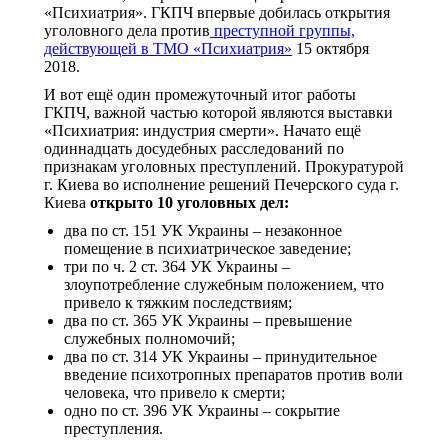
«Психиатрия». ГКПЧ впервые добилась открытия
уголовного дела против
преступной группы,
действующей в ТМО «Психиатрия»
15 октября
2018.
И вот ещё один промежуточный итог работы
ГКПЧ, важной частью которой являются выставки
«Психиатрия: индустрия смерти». Начато ещё
одиннадцать досудебных расследований по
признакам уголовных преступлений. Прокуратурой
г. Киева во исполнение решений Печерского суда г.
Киева
открыто 10 уголовных дел:
два по ст. 151 УК Украины – незаконное
помещение в психиатрическое заведение;
три по ч. 2 ст. 364 УК Украины –
злоупотребление служебным положением, что
привело к тяжким последствиям;
два по ст. 365 УК Украины – превышение
служебных полномочий;
два по ст. 314 УК Украины – принудительное
введение психотропных препаратов против воли
человека, что привело к смерти;
одно по ст. 396 УК Украины – сокрытие
преступления.