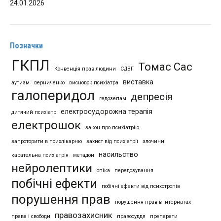
24.01.2026
Позначки
ГКПЛ
Томас Сас
Конвенція прав людини
СДВГ
виставка
аутизм
верниченко
висновок психіатра
галоперидол
депресія
гедозепам
електросудорожна терапія
дитячий психіатр
електрошок
закон про психіатрію
запроторити в психлікарню
захист від психіатрії
злочини
насильство
карательна психіатрія
метадон
нейролептики
опіка
передозування
побічні ефекти
побічні ефекти від психотропів
порушення прав
порушення прав в інтернатах
правозахисник
права і свободи
правосуддя
препарати