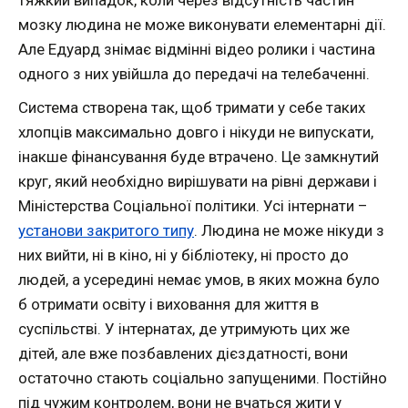
мозку людина не може виконувати елементарні дії.
Але Едуард знімає відмінні відео ролики і частина
одного з них увійшла до передачі на телебаченні.
Система створена так, щоб тримати у себе таких
хлопців максимально довго і нікуди не випускати,
інакше фінансування буде втрачено. Це замкнутий
круг, який необхідно вирішувати на рівні держави і
Міністерства Соціальної політики. Усі інтернати –
установи закритого типу
. Людина не може нікуди з
них вийти, ні в кіно, ні у бібліотеку, ні просто до
людей, а усередині немає умов, в яких можна було
б отримати освіту і виховання для життя в
суспільстві. У інтернатах, де утримують цих же
дітей, але вже позбавлених дієздатності, вони
остаточно стають соціально запущеними. Постійно
під чужим контролем, вони не вчаться жити у