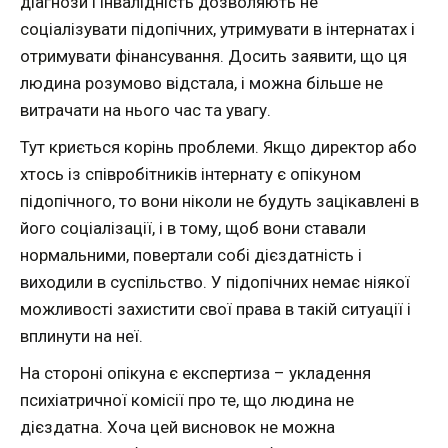
діагнози і інвалідність дозволяють не
соціалізувати підопічних, утримувати в інтернатах і
отримувати фінансування. Досить заявити, що ця
людина розумово відстала, і можна більше не
витрачати на нього час та увагу.
Тут криється корінь проблеми. Якщо директор або
хтось із співробітників інтернату є опікуном
підопічного, то вони ніколи не будуть зацікавлені в
його соціалізації, і в тому, щоб вони ставали
нормальними, повертали собі дієздатність і
виходили в суспільство. У підопічних немає ніякої
можливості захистити свої права в такій ситуації і
вплинути на неї.
На стороні опікуна є експертиза – укладення
психіатричної комісії про те, що людина не
дієздатна. Хоча цей висновок не можна