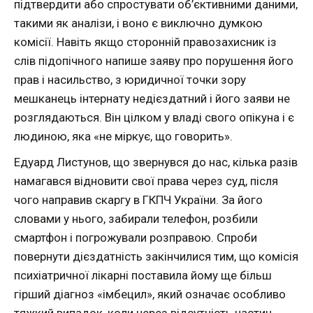
підтвердити або спростувати об’єктивними даними,
такими як аналізи, і воно є виключно думкою
комісії. Навіть якщо сторонній правозахисник із
слів підопічного напише заяву про порушення його
прав і насильство, з юридичної точки зору
мешканець інтернату недієздатний і його заяви не
розглядаються. Він цілком у владі свого опікуна і є
людиною, яка «не міркує, що говорить».
Едуард Листунов, що звернувся до нас, кілька разів
намагався відновити свої права через суд, після
чого направив скаргу в ГКПЧ України. За його
словами у нього, забирали телефон, розбили
смартфон і погрожували розправою. Спроби
повернути дієздатність закінчилися тим, що комісія
психіатричної лікарні поставила йому ще більш
гірший діагноз «імбецил», який означає особливо
тяжкий випадок, коли через відсутність частин