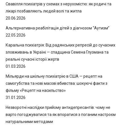
Свавілля психіатрів у схемах з нерухомістю: як родичі та
лікарі позбавляють людей волі та житла
20.06.2026
Альтернативна реабілітація дітей з діагнозом “Аутизм”
22.05.2026
Каральна психіатрія: Від радянських репресій до сучасних
зловживань в Україні — спадщина Семена Глузмана та
реальні сучасні історії жертв
01.03.2026
Мільярди на шкільну психіатрію в США — рецепт на
самогубства та нові масові вбивства: шокуючі факти з
фільму «Рецепт на насильство»
31.01.2026
Незворотні наслідки прийому антидепресантів: чому не
варто погоджуватися та як впоратися з поганим настроєм
натуральними методами