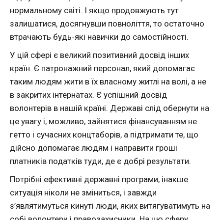
нормальному світі. І якщо продовжують тут
залишатися, досягнувши повноліття, то остаточно
втрачають будь-які навички до самостійності.
У цій сфері є великий позитивний досвід інших
країн. Є патронажний персонал, який допомагає
таким людям жити в їх власному житлі на волі, а не
в закритих інтернатах. Є успішний досвід
волонтерів в нашій країні. Державі слід обернути на
це увагу і, можливо, зайнятися фінансуванням не
гетто і сучасних концтаборів, а підтримати те, що
дійсно допомагає людям і направити гроші
платників податків туди, де є добрі результати.
Потрібні ефективні державні програми, інакше
ситуація ніколи не зміниться, і завжди
з’являтимуться кинуті люди, яких витягуватимуть на
собі волонтери і правозахисники. На цю сферу