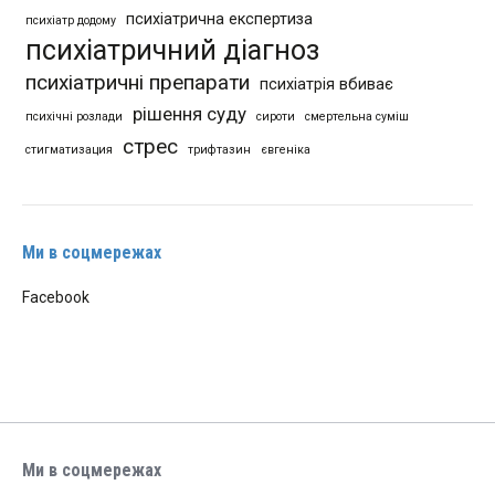
психіатрична експертиза
психіатр додому
психіатричний діагноз
психіатричні препарати
психіатрія вбиває
рішення суду
психічні розлади
сироти
смертельна суміш
стрес
стигматизация
трифтазин
євгеніка
Ми в соцмережах
Facebook
Ми в соцмережах