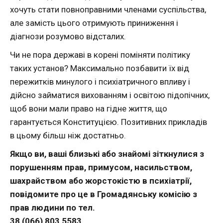
хочуть стати повноправними членами суспільства,
але замість цього отримують приниження і
діагнози розумово відсталих.
Чи не пора державі в корені поміняти політику
таких установ? Максимально позбавити їх від
пережитків минулого і психіатричного впливу і
дійсно займатися вихованням і освітою підопічних,
щоб вони мали право на гідне життя, що
гарантується Конституцією. Позитивних прикладів
в цьому більш ніж достатньо.
Якщо ви, ваші близькі або знайомі зіткнулися з
порушенням прав, примусом, насильством,
шахрайством або жорстокістю в психіатрії,
повідомите про це в Громадянську комісію з
прав людини по тел.
38 (066) 803 5583