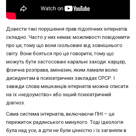
Довести такі порушення прав підопічних інтернатів
складно. Часто у них немає можливості повідомити
про це, тому що вони ізольовані від зовнішнього
світу. Вони бояться про це говорити, тому що
можуть бути застосовані каральні заходи: карцер,
фізична розправа, аміназин, яким ламали волю
дисидентам в психіатричних закладах СРСР. І
завжди слова мешканців інтернатів можна списати
на їх «недоумство» або інший психіатричний
діагноз.
Сама система інтернатів, включаючи ПНІ – це
пережиток радянського минулого. Тоді ідеологія
була над усе, а діти не були цінністю і їх заганяли в