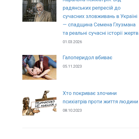
радянських репресій до
сучасних зловживань в Україні
— спадщина Семена Глузмана
та реальні сучасні історії жертв
01.03.2026
Галоперидол вбиває
05.11.2023
Хто покриває злочини
психіатрів проти життя людини
08.10.2023