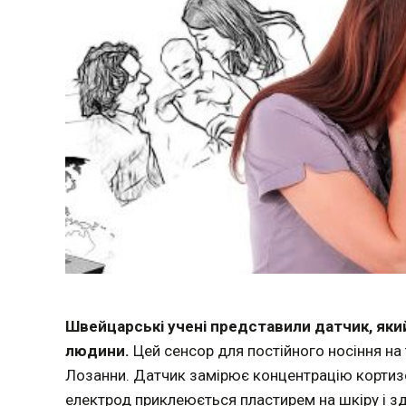
Швейцарські учені представили датчик, який
людини.
Цей сенсор для постійного носіння на 
Лозанни. Датчик замірює концентрацію кортизо
електрод приклеюється пластирем на шкіру і з