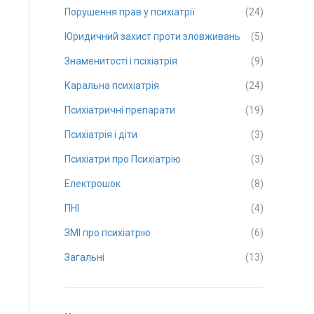
Порушення прав у психіатрії
(24)
Юридичний захист проти зловживань
(5)
Знаменитості і псіхіатрія
(9)
Каральна психіатрія
(24)
Психіатричні препарати
(19)
Психіатрія і діти
(3)
Психіатри про Психіатрію
(3)
Електрошок
(8)
ПНІ
(4)
ЗМІ про психіатрію
(6)
Загальні
(13)