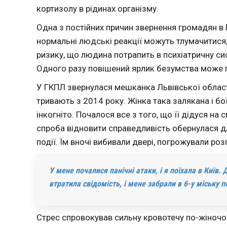
кортизолу в рідинах організму.
Одна з постійних причин звернення громадян в ГК
нормальні людські реакції можуть тлумачитися, 
ризику, що людина потрапить в психіатричну си
Одного разу повішений ярлик безумства може 
У ГКПЛ звернулася мешканка Львівської області 
тривають з 2014 року. Жінка така залякана і бо
інкогніто. Почалося все з того, що її дідуся н
спроба відновити справедливість обернулася д
події. Їм вночі вибивали двері, погрожували роз
У мене почалися панічні атаки, і я поїхала в Київ.
втратила свідомість, і мене забрали в 6-у міську по
Стрес спровокував сильну кровотечу по-жіночому.