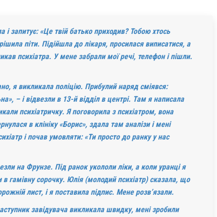
ла і запитує: «Це твій батько приходив? Тобою хтось
ирішила піти. Підійшла до лікаря, просилася виписатися, а
икав психіатра. У мене забрали мої речі, телефон і пішли.
ано, я викликала поліцію. Прибулий наряд сміявся:
а», – і відвезли в 13-й відділ в центрі. Там я написала
икали псих
іатричку. Я поговорила з психіатром, вона
ернулася в клініку
«Борис», здала там аналізи і мені
хіатр і почав умовляти: «Ти просто до ранку у нас
езли на Фрунзе. Під ранок укололи ліки, а коли уранці я
и в гамівну сорочку. Юлія (молодий психіатр) сказала, що
рожній лист, і я поставила підпис. Мене розв’язали.
заступник завідувача викликала швидку, мені зробили