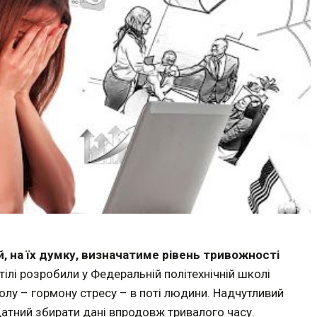
, на їх думку, визначатиме рівень тривожності
тілі розробили у Федеральній політехнічній школі
лу – гормону стресу – в поті людини. Надчутливий
датний збирати дані впродовж тривалого часу.