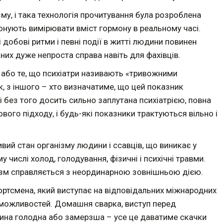
зму, і така технологія прочитування була розроблена
понують вимірювати вміст гормону в реальному часі.
 добові ритми і певні події в житті людини повинен
них дуже непроста справа навіть для фахівців.
або те, що психіатри називають «тривожними
, з іншого – хто визначатиме, що цей показник
без того досить сильно заплутана психіатрією, повна
вого підходу, і будь-які показники трактуються вільно і
ивий стан організму людини і ссавців, що виникає у
 числі холод, голодування, фізичні і психічні травми.
ізм справляється з неординарною зовнішньою дією.
портсмена, який виступає на відповідальних міжнародних
можливостей. Домашня сварка, виступ перед
дина голодна або замерзша – усе це даватиме скачки