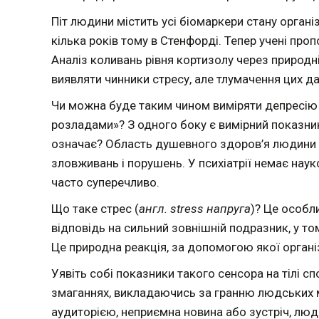
Піт людини містить усі біомаркери стану органі
кілька років тому в Стенфорді. Тепер учені про
Аналіз коливань рівня кортизолу через природні
виявляти чинники стресу, але тлумачення цих да
Чи можна буде таким чином виміряти депресію 
розладами»? З одного боку є вимірний показник
означає? Область душевного здоров’я людини і 
зловживань і порушень. У психіатрії немає науко
часто суперечливо.
Що таке стрес (
англ. stress напруга
)? Це особл
відповідь на сильний зовнішній подразник, у тому
Це природна реакція, за допомогою якої орган
Уявіть собі показники такого сенсора на тілі с
змаганнях, викладаючись за гранню людських 
аудиторією, неприємна новина або зустріч, лю