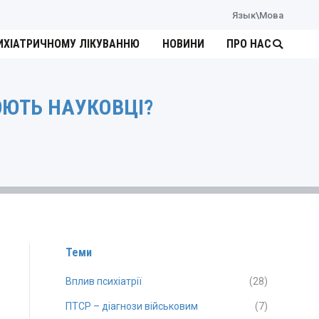
Язык\Мова
ИХІАТРИЧНОМУ ЛІКУВАННЮ
НОВИНИ
ПРО НАС
Search:
ЮЮТЬ НАУКОВЦІ?
Теми
Вплив психіатрії
(28)
ПТСР – діагнози військовим
(7)