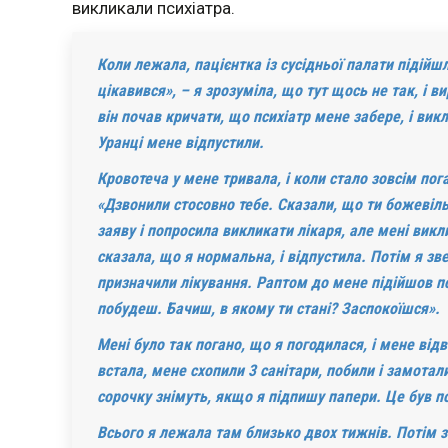
викликали психіатра.
Коли лежала,
пацієнтка
із сусідньої палати підійш
цікавився», – я зрозуміла, що тут щось не так, і в
він почав кричати, що психіатр мене забере, і викл
Уранці мене відпустили.
Кровотеча у мене тривала, і коли стало зовсім пог
«Дзвонили
стосовно тебе. Сказали, що ти божевільн
заяву і попросила викликати лікаря, але мені викл
сказала, що я нормальна, і відпустила. Потім я зв
призначили лікування. Раптом до мене підійшов пси
побудеш. Бачиш, в якому ти стані?
Заспокоїшся».
Мені було так погано, що я погодилася, і мене відв
встала, мене схопили 3 санітари, побили і замотал
сорочку знімуть, якщо я підпишу папери. Це був по
Всього я лежала там близько двох тижнів. Потім 