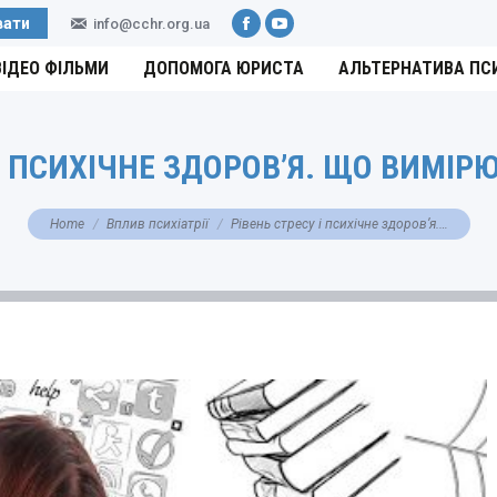
вати
info@cchr.org.ua
Facebook
YouTube
ВІДЕО ФІЛЬМИ
ДОПОМОГА ЮРИСТА
АЛЬТЕРНАТИВА ПС
 І ПСИХІЧНЕ ЗДОРОВ’Я. ЩО ВИМІР
You are here:
Home
Вплив психіатрії
Рівень стресу і психічне здоров’я.…