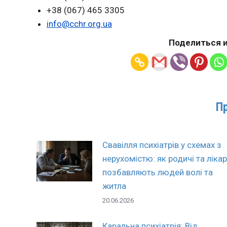
+38 (067) 465 3305
info@cchr.org.ua
Поделиться и
П
Свавілля психіатрів у схемах з
нерухомістю: як родичі та лікар
позбавляють людей волі та
житла
20.06.2026
Каральна психіатрія: Від