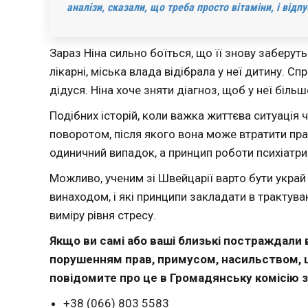
аналізи, сказали, що треба просто вітаміни, і відпу
Зараз Ніна сильно боїться, що її знову заберуть
лікарні, міська влада відібрала у неї дитину. Сп
дідуся. Ніна хоче зняти діагноз, щоб у неї більш
Подібних історій, коли важка життєва ситуація 
поворотом, після якого вона може втратити прав
одиничний випадок, а принцип роботи психіатри
Можливо, ученим зі Швейцарії варто бути украй
винаходом, і які принципи закладати в трактув
виміру рівня стресу.
Якщо ви самі або ваші близькі постраждали в
порушенням прав, примусом, насильством, ш
повідомите про це в Громадянську комісію 
+38 (066) 803 5583