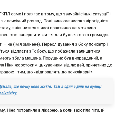
ПЛ саме і полягає в тому, що звичайнісінькі ситуації і
як психічний розлад. Тоді виникає висока вірогідність
стему, звільнитися з якої практично не можливо.
повністю завершити життя для будь-якого з громадян.
Ніна (ім’я змінене). Переслідування з боку психіатрії
їться відплати з їх боку, що побажала залишитися
а смерть збила машина. Порушник був виправданий, а
ля Ніни жорстоким цькуванням від людей, причетних до
правою і тим, що «відправлять до психлікарні».
 Думала, що почну нове життя. Там в один з днів на вулиці
ліклініку.
 Ніна потрапила в лікарню, а коли захотіла піти, їй