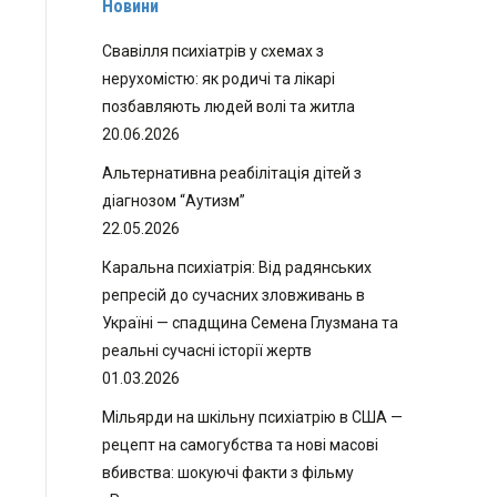
Новини
Свавілля психіатрів у схемах з
нерухомістю: як родичі та лікарі
позбавляють людей волі та житла
20.06.2026
Альтернативна реабілітація дітей з
діагнозом “Аутизм”
22.05.2026
Каральна психіатрія: Від радянських
репресій до сучасних зловживань в
Україні — спадщина Семена Глузмана та
реальні сучасні історії жертв
01.03.2026
Мільярди на шкільну психіатрію в США —
рецепт на самогубства та нові масові
вбивства: шокуючі факти з фільму