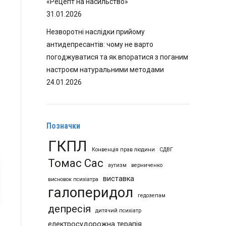
«Рецепт на насильство»
31.01.2026
Незворотні наслідки прийому
антидепресантів: чому не варто
погоджуватися та як впоратися з поганим
настроєм натуральними методами
24.01.2026
Позначки
ГКПЛ
Конвенція прав людини
СДВГ
Томас Сас
аутизм
верниченко
виставка
висновок психіатра
галоперидол
гедозепам
депресія
дитячий психіатр
електросудорожна терапія