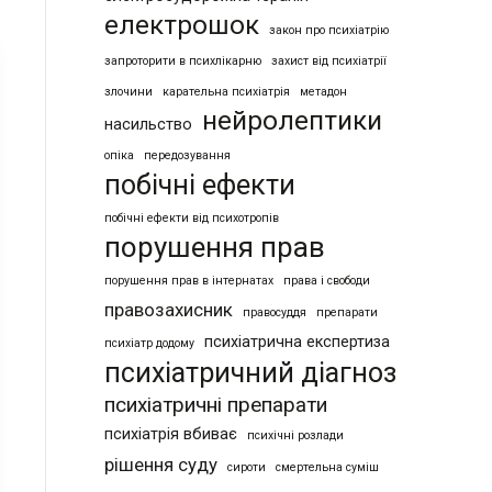
електрошок
закон про психіатрію
запроторити в психлікарню
захист від психіатрії
злочини
карательна психіатрія
метадон
нейролептики
насильство
опіка
передозування
побічні ефекти
побічні ефекти від психотропів
порушення прав
порушення прав в інтернатах
права і свободи
правозахисник
правосуддя
препарати
психіатрична експертиза
психіатр додому
психіатричний діагноз
психіатричні препарати
психіатрія вбиває
психічні розлади
рішення суду
сироти
смертельна суміш