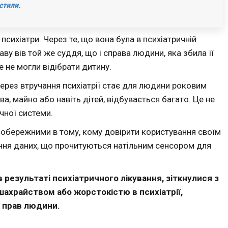
стили.
 психіатри. Через те, що вона була в психіатричній
раву вів той же суддя, що і справа людини, яка збила її
е не могли відібрати дитину.
через втручання психіатрії стає для людини роковим
а, майно або навіть дітей, відбувається багато. Це не
чної системи.
 обережними в тому, кому довірити користування своїм
ання даних, що прочитуються натільним сенсором для
 результаті психіатричного лікування, зіткнулися з
ахрайством або жорстокістю в психіатрії,
з прав людини.