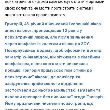
психіатричної системи самі можуть стати жертвами
своїх колег, та не могти протистояти системі і
звертаються за правозахистом.
Григорій, 43-річний військовий і колишній лікар-
анестезіолог, пропрацював 12 років у
психіатричній лікарні, але після звільнення
через конфлікт із колегами пішов до ЗСУ.
Повернувшись додому, щоб оформити догляд
за матір’ю-інвалідом, він зіткнувся з сімейним
конфліктом, після якого мати викликала
поліцію. Григорія примусово помістили до
психіатричної лікарні, де психіатр та
завідувачка приймального відділення
застосували до нього насильство: зв’язали та
вкололи препарат без письмової згоди Григорія.
Йому призначали численні психотропи, що
спричинили гіпотонію, загальмованість,