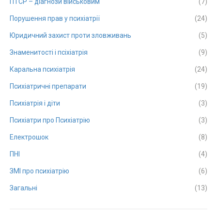
ПТСР – діагнози військовим
(7)
Порушення прав у психіатрії
(24)
Юридичний захист проти зловживань
(5)
Знаменитості і псіхіатрія
(9)
Каральна психіатрія
(24)
Психіатричні препарати
(19)
Психіатрія і діти
(3)
Психіатри про Психіатрію
(3)
Електрошок
(8)
ПНІ
(4)
ЗМІ про психіатрію
(6)
Загальні
(13)