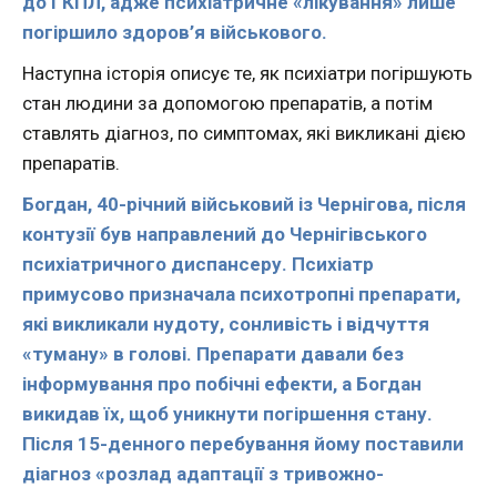
до ГКПЛ, адже психіатричне «лікування» лише
погіршило здоров’я військового.
Наступна історія описує те, як психіатри погіршують
стан людини за допомогою препаратів, а потім
ставлять діагноз, по симптомах, які викликані дією
препаратів.
Богдан, 40-річний військовий із Чернігова, після
контузії був направлений до Чернігівського
психіатричного диспансеру. Психіатр
примусово призначала психотропні препарати,
які викликали нудоту, сонливість і відчуття
«туману» в голові. Препарати давали без
інформування про побічні ефекти, а Богдан
викидав їх, щоб уникнути погіршення стану.
Після 15-денного перебування йому поставили
діагноз «розлад адаптації з тривожно-