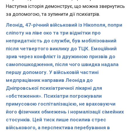
Наступна історія демонструє, що можна звернутись
за допомогою, та зупинити дії психіатрів.
Леонід, 47-річний військовий із Нікополя, попри
сліпоту на ліве око та три відмітки про
непридатність до служби, був мобілізований
після четвертого виклику до ТЦК. Емоційний
зрив через конфлікт із дружиною призвів до
самопошкодження, після чого швидка надала
першу допомогу. У військовій частині
медпрацівник направив Леоніда до
Дніпровської психіатричної лікарні для
«обстеження». Психіатри погрожували
примусовою госпіталізацією, не враховуючи
його фізичних обмежень і нормалізації сімейних
стосунків. Цей тиск лише посилив стрес
військового, а перспектива перебування в