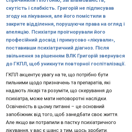
скутість і слабкість. Григорій не підписував
згоду на лікування, але його помістили в
закрите відділення, порушуючи права на огляд і
апеляцію. Психіатри проігнорували його
професійний досвід і примусово «лікували»,
поставивши психіатричний діагноз. Після
звільнення за рішенням ВЛК Григорій звернувся
до ГКПЛ, щоб уникнути повторної госпіталізації.
ГКПЛ акцентує увагу на те, що потрібно бути
пильними щодо призначень та препаратів, які
надають лікарі та розуміти, що скерування до
психіатра, може мати неповоротні наслідки.
Освіченість в цьому питанні – це основний
запобіжник від того, щоб занедбати своє життя.
Але якщо ви потрапили в пастку психіатричного
лікування, у вас є шанс з тим, щось зробити.