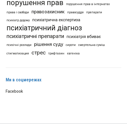
порушення прав
порушення прав в інтернатах
правозахисник
права і свободи
правосуддя
препарати
психіатрична експертиза
психіатр додому
психіатричний діагноз
психіатричні препарати
психіатрія вбиває
рішення суду
психічні розлади
сироти
смертельна суміш
стрес
стигматизация
трифтазин
євгеніка
Ми в соцмережах
Facebook