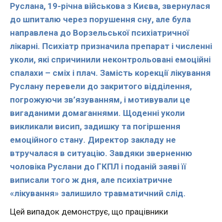
Руслана, 19-річна військова з Києва, звернулася
до шпиталю через порушення сну, але була
направлена до Ворзельської психіатричної
лікарні. Психіатр призначила препарат і численні
уколи, які спричинили неконтрольовані емоційні
спалахи – сміх і плач. Замість корекції лікування
Руслану перевели до закритого відділення,
погрожуючи зв’язуванням, і мотивували це
вигаданими домаганнями. Щоденні уколи
викликали висип, задишку та погіршення
емоційного стану. Директор закладу не
втручалася в ситуацію. Завдяки зверненню
чоловіка Руслани до ГКПЛ і поданій заяві її
виписали того ж дня, але психіатричне
«лікування» залишило травматичний слід.
Цей випадок демонструє, що працівники