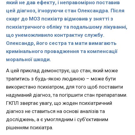
який не дав ефекту, і неправомірно поставив
цей діагноз, ігноруючи стан Олександра. Після
скарг до МОЗ психіатр відмовив у знятті з
психіатричного обліку та подальшому лікуванні,
що унеможливило контрактну службу.
Олександр, його сестра та мати вимагають
кримінального провадження та компенсації
моральної шкоди.
А цей приклад демонструє, що стан, який може
трапитись з будь-якою людиною – може бути
використано психіатром, для того щоб поставити
надуманий діагноз, та погіршити стан препаратами.
ГКПЛ звертає увагу, що жоден психіатричний
діагноз не ставиться на основі аналізів та
досліджень, а є умоглядним і суб’єктивним
рішенням психіатра.