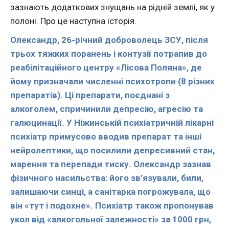
зазнають додаткових знущань на рідній землі, як у
полоні. Про це наступна історія.
Олександр, 26-річний доброволець ЗСУ, після
трьох тяжких поранень і контузії потрапив до
реабілітаційного центру «Лісова Поляна», де
йому призначали численні психотропи (8 різних
препаратів). Ці препарати, поєднані з
алкоголем, спричинили депресію, агресію та
галюцинації. У Ніжинській психіатричній лікарні
психіатр примусово вводив препарат та інші
нейролептики, що посилили депресивний стан,
марення та перепади тиску. Олександр зазнав
фізичного насильства: його зв’язували, били,
залишаючи синці, а санітарка погрожувала, що
він «тут і подохне». Психіатр також пропонував
укол від «алкогольної залежності» за 1000 грн,