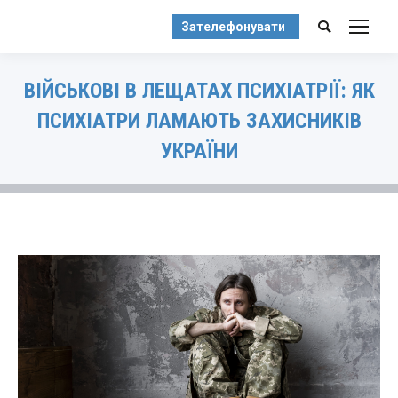
Зателефонувати
Search:
ВІЙСЬКОВІ В ЛЕЩАТАХ ПСИХІАТРІЇ: ЯК
ПСИХІАТРИ ЛАМАЮТЬ ЗАХИСНИКІВ
УКРАЇНИ
You are here: