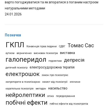
варто погоджуватися та як впоратися з поганим настроєм
натуральними методами
24.01.2026
Позначки
ГКПЛ
Томас Сас
Конвенція прав людини
СДВГ
виставка
аутизм
верниченко
висновок психіатра
галоперидол
депресія
гедозепам
електросудорожна терапія
дитячий психіатр
електрошок
закон про психіатрію
запроторити в психлікарню
захист від психіатрії
злочини
насильство
карательна психіатрія
метадон
нейролептики
опіка
передозування
побічні ефекти
побічні ефекти від психотропів