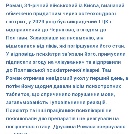
Роман, 34-річний військовий із Києва, визнаний
обмежено придатним через остеохондроз і
гастрит, у 2024 році був викрадений ТЦК і
відправлений до Чернігова, а згодом до
Полтави. Захворівши на пневмонію, він
відмовився від ліків, які погіршували його стан.
У відповідь психіатри зв’язали його, примусили
підписати згоду на «лікування» та відправили
до Полтавської психіатричної лікарні. Там
Роман отримав невідомий укол у перший день, а
потім йому щодня давали вісім психотропних
таблеток, що спричинило порушення мови,
загальмованість і уповільнення реакцій.
Психіатр та інші працівники психлікарні не
пояснювали дію препаратів і не реагували на
погіршення стану. Дружина Романа звернулася