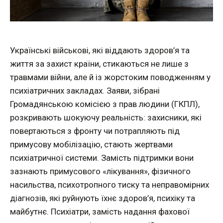
Українські військові, які віддають здоров’я та
життя за захист країни, стикаються не лише з
травмами війни, але й із жорстоким поводженням у
психіатричних закладах. Заяви, зібрані
Громадянською комісією з прав людини (ГКПЛ),
розкривають шокуючу реальність: захисники, які
повертаються з фронту чи потрапляють під
примусову мобілізацію, стають жертвами
психіатричної системи. Замість підтримки вони
зазнають примусового «лікування», фізичного
насильства, психотропного тиску та неправомірних
діагнозів, які руйнують їхнє здоров’я, психіку та
майбутнє. Психіатри, замість надання фахової