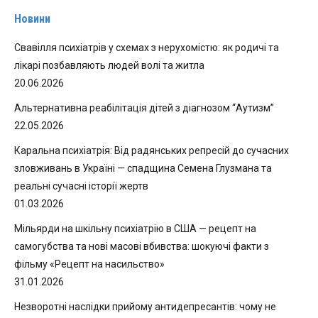
Новини
Свавілля психіатрів у схемах з нерухомістю: як родичі та
лікарі позбавляють людей волі та житла
20.06.2026
Альтернативна реабілітація дітей з діагнозом “Аутизм”
22.05.2026
Каральна психіатрія: Від радянських репресій до сучасних
зловживань в Україні — спадщина Семена Глузмана та
реальні сучасні історії жертв
01.03.2026
Мільярди на шкільну психіатрію в США — рецепт на
самогубства та нові масові вбивства: шокуючі факти з
фільму «Рецепт на насильство»
31.01.2026
Незворотні наслідки прийому антидепресантів: чому не