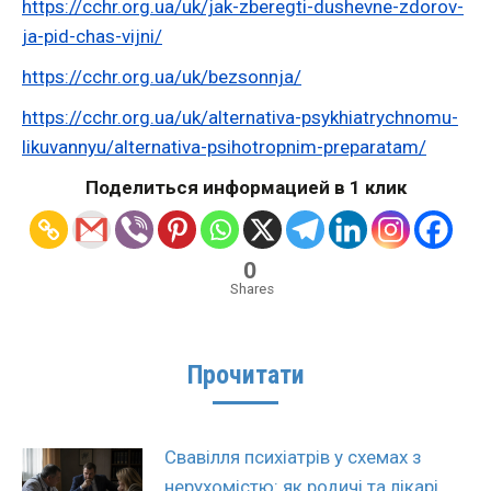
https://cchr.org.ua/uk/jak-zberegti-dushevne-zdorov-
ja-pid-chas-vijni/
https://cchr.org.ua/uk/bezsonnja/
https://cchr.org.ua/uk/alternativa-psykhiatrychnomu-
likuvannyu/alternativa-psihotropnim-preparatam/
Поделиться информацией в 1 клик
0
Shares
Прочитати
Свавілля психіатрів у схемах з
нерухомістю: як родичі та лікарі