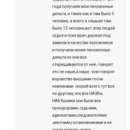
года получали мои пенсионные
деньги, и таких как я там было 5
человек, а всего я слышал там
было 12 человек,вот этих людей
судья и псих врач держал под
замком в качестве заложников
и получали ихние пенсионные
деньги.но они все
открещиваются от неё, говорят
это не наше,а наше -они говорят
воровство высшими госчи
новниками. скорей всего тут всё
по другому.эти все НАЗКи,
НАБУшники они были все
прокурорами, судьями,
адвокатами,следователями
,ментами,госчиновниками и не
хотят портить жизнь