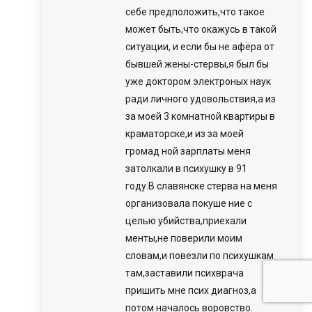
себе предположить,что такое
может быть,что окажусь в такой
ситуации, и если бы не афёра от
бывшей жены-стервы,я был бы
уже доктором электроных наук
ради личного удовольствия,а из
за моей 3 комнатной квартиры в
краматорске,и из за моей
громад ной зарплаты меня
затолкали в психушку в 91
году.В славянске стерва на меня
организовала покуше ние с
целью убийства,приехали
менты,не поверили моим
словам,и повезли по психушкам
там,заставили психврача
пришить мне псих диагноз,а
потом началось воровство.