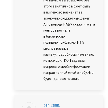
пустыми. А вы возможно без
этого занятия.но может быть
вам пенсию назначат за
экономию бюджетных денег.
А по поводу НАБУ скажу что эта
контора послала
в бахмутскую
полицию,приблизно 1-1.5
месяца назад в
казивку,подробносьти не знаю,
но приходил КОП задавал
вопросы о моей информации
направ ленной мной в набу.Что
будет дальше не знаю.
den uznik.