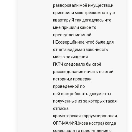
разворовали моё имущество,и
присвоили мою трёхкомнатную
квартиру.Я так догадуюсь что
мне пришили какое то
преступление мной
НЕсовершённое,чтоб была для
отчёта видимая законность
моего похищения.
ГКПЧ следовало бы своё
расследование начать по этой
истории,и проверки
проведённой по
ней.востребовать документы
полученные из за которых такая
отписка.
краматорская коррумпированая
ОПГ-МАФИЯ,(коза ностра) когда
совершала то преступление с