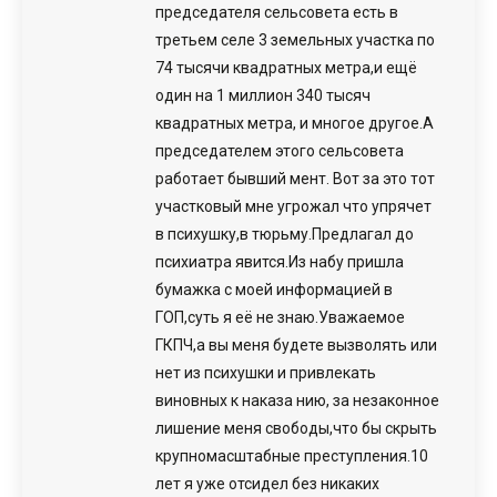
председателя сельсовета есть в
третьем селе 3 земельных участка по
74 тысячи квадратных метра,и ещё
один на 1 миллион 340 тысяч
квадратных метра, и многое другое.А
председателем этого сельсовета
работает бывший мент. Вот за это тот
участковый мне угрожал что упрячет
в психушку,в тюрьму.Предлагал до
психиатра явится.Из набу пришла
бумажка с моей информацией в
ГОП,суть я её не знаю.Уважаемое
ГКПЧ,а вы меня будете вызволять или
нет из психушки и привлекать
виновных к наказа нию, за незаконное
лишение меня свободы,что бы скрыть
крупномасштабные преступления.10
лет я уже отсидел без никаких