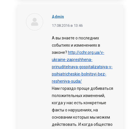
Admin
говорит:
17.08.2016 в 13:46
А вы знаете о последних
событиях и изменениях в
законе?
http://cchr.org.ua/v-
ukraine-zapreshhena-
prinuditelnaya-gospitalizatsiya-v-
psihiatricheskie-bolnitsyi-bez-
resheniya-suda/
Нам гораздо проще добиваться
положительных изменений,
когда у нас есть конкретные
факты о нарушениях, на
основании которых мы можем
действовать. И когда общество