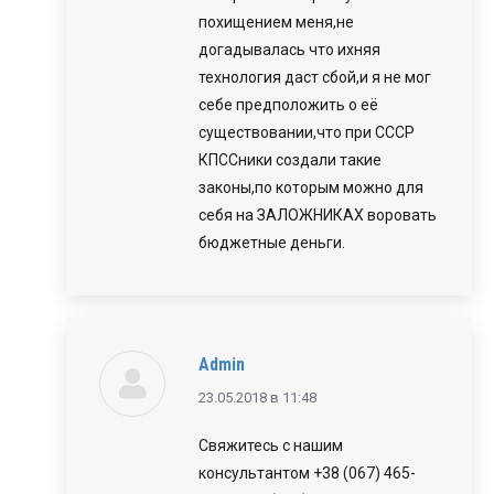
похищением меня,не
догадывалась что ихняя
технология даст сбой,и я не мог
себе предположить о её
существовании,что при СССР
КПССники создали такие
законы,по которым можно для
себя на ЗАЛОЖНИКАХ воровать
бюджетные деньги.
Admin
говорит:
23.05.2018 в 11:48
Свяжитесь с нашим
консультантом +38 (067) 465-