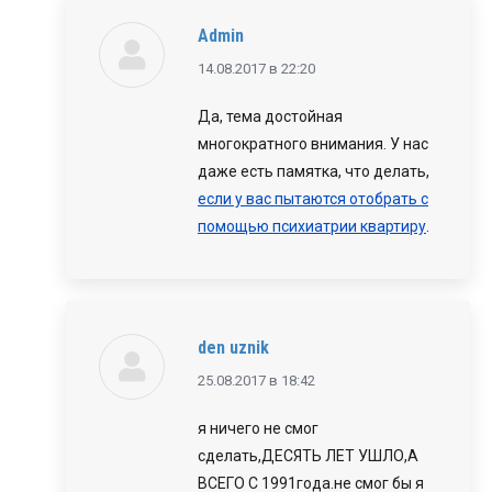
Admin
говорит:
14.08.2017 в 22:20
Да, тема достойная
многократного внимания. У нас
даже есть памятка, что делать,
если у вас пытаются отобрать с
помощью психиатрии квартиру
.
den uznik
говорит:
25.08.2017 в 18:42
я ничего не смог
сделать,ДЕСЯТЬ ЛЕТ УШЛО,А
ВСЕГО С 1991года.не смог бы я