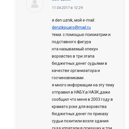
говорит:
11.04.2017 в 12:29
я den uznik, мой e-mail:
denzikpuaro@mail.ru
тема: с помощью психиатрии и
подставного фигура
нта называемый опекун
воровство в три этапа
бюджетных денег судьями в
качестве организатора и
госчиновниками .
я много информации на эту тему
отправил в НАБУ,в НАЗК,даже
сообщил что меня в 2003 году в
крамато рске для воровства
бюджетных денег по приказу
судьи похитили возле здания
суда,упрятали в психушку и три