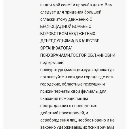
в гкпч мой совет и просьба даже. Вам
следует для придания большей
огласки этому движению О
БЕСПОЩАДНОЙ БОРЬБЕ С
ВОРОВСТВОМ БЮДЖЕТНЫХ
ДЕНЕГ,СУДЬЯМИ( В КАЧЕСТВЕ
ОРГАНИЗАТОРА)
ПСИХВРАЧАМИ,ГОС,ГОР,ОБЛ.ЧИНОВНИКАМИ,
под крышей
прокуратуры,милиции,суда,адвокатуры,
организуйте в каждом городе где есть
городские, областные психушки и
психин тернаты свои филиалы для
оказания помощи лицам
пострадавших от преступных
действий прсихврачей, и
освобождения лиц необос новано и не
законно удерживающих псих врачами