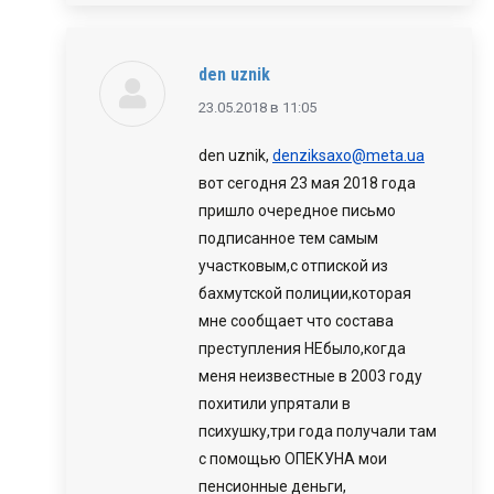
den uznik
говорит:
23.05.2018 в 11:05
den uznik,
denziksaxo@meta.ua
вот сегодня 23 мая 2018 года
пришло очередное письмо
подписанное тем самым
участковым,с отпиской из
бахмутской полиции,которая
мне сообщает что состава
преступления НЕбыло,когда
меня неизвестные в 2003 году
похитили упрятали в
психушку,три года получали там
с помощью ОПЕКУНА мои
пенсионные деньги,