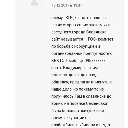
говорит:
18.12.2017 в 13:47
всему ГКПЧ, я опять нашёл в
сетях старых своих знакомых из
соседнего города Славянска.
сайт называется — ГОО- комитет
по борьбе с коррупцией и
организованной преступностью
КБКТОП. моб. тф. 095ххххххх.
звать Владимир. я с ним
полтора-два года назад
общался, предлагал вникнуть в
наше дело, но почему-то не
получилось.Там в славянске до
войны на посёлке Семёновка
была большая психушка, во
время оккупации её
разбомбили, выбивали от туда