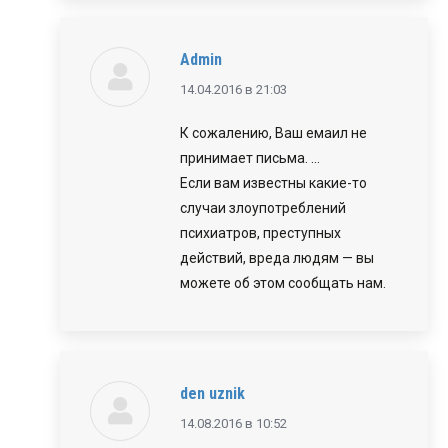
Admin
говорит:
14.04.2016 в 21:03
К сожалению, Ваш емаил не
принимает письма. …
Если вам известны какие-то
случаи злоупотреблений
психиатров, преступных
действий, вреда людям — вы
можете об этом сообщать нам.
den uznik
говорит:
14.08.2016 в 10:52