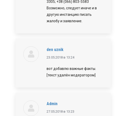
3305; +38 (066) 803-5583
Возможно, следует иначе и в
другую инстанцию писать
жалобу и заявление.
den uznik
говорит:
23.05.2018 в 13:24
вот добавлю важные факты.
[текст удалён модератором]
Admin
говорит:
27.05.2018 в 13:23