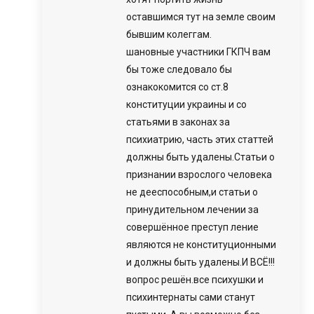
оставшимся тут на земле своим
бывшим колеггам.
шановные участники ГКПЧ вам
бы тоже следовало бы
ознакокомится со ст.8
конституции украины и со
статьями в законах за
психиатрию, часть этих статтей
должны быть удалены.Статьи о
признании взрослого человека
не дееспособным,и статьи о
принудительном лечении за
совершённое преступ ление
являются не конституционными
и должны быть удалены.И ВСЁ!!!
вопрос решён.все психушки и
психинтернаты сами станут