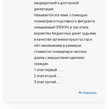
кандидатской и докторской
дисертации.
Называется эта тема: с помощью
психиатрии и подставного фигуранта
называемый ОПЕКУН, в три этапа
воровство бюджетных денег судьями
в качестве организатора,и гос.гор.и
обл.чиновниками в размерах
стоимости госквартир и частных
домов с имуществом одиноких
граждан.
1.этап первый………
2.этап второй………
3.этап третий……..
Ответить