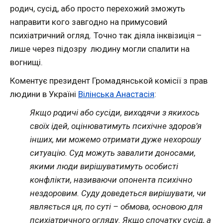
родич, сусід, або просто перехожий зможуть
направити кого завгодно на примусовий
психіатричний огляд. Точно так діяла інквізиція –
лише через підозру людину могли спалити на
вогнищі.
Коментує президент Громадянськой комісії з прав
людини в Україні
Вілінська Анастасія
:
Якщо родичі або сусіди, виходячи з якихось
своїх ідей, оцінюватимуть психічне здоров’я
інших, ми можемо отримати дуже нехорошу
ситуацію. Суд можуть завалити доносами,
якими люди вирішуватимуть особисті
конфлікти, називаючи опонента психічно
нездоровим. Суду доведеться вирішувати, чи
являється ц
я, по суті – обмова, основою для
психіатричного огляду. Якщо спочатку сусід, а