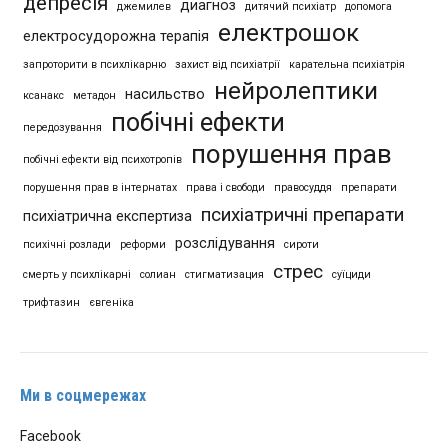
депресія
диагноз
джемилев
дитячий психіатр
допомога
електрошок
електросудорожна терапія
запроторити в психлікарню
захист від психіатрії
карательна психіатрія
нейролептики
насильство
ксанакс
метадон
побічні ефекти
передозування
порушення прав
побічні ефекти від психотропів
порушення прав в інтернатах
права і свободи
правосуддя
препарати
психіатричні препарати
психіатрична експертиза
розслідування
психічні розлади
реформи
сироти
стрес
смерть у психлікарні
солиан
стигматизация
суїциди
трифтазин
євгеніка
Ми в соцмережах
Facebook