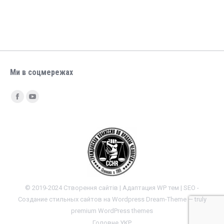
Ми в соцмережах
Find us on:
Facebook
YouTube
© 2019-2024 Створення сайтів | Адаптация WP тем | SEO -
Создание стильных сайтов на Wordpress
Dream-Theme — truly
premium WordPress themes
Головне УКР