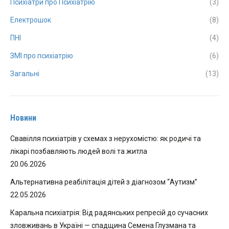
Психіатри про Психіатрію
(3)
Електрошок
(8)
ПНІ
(4)
ЗМІ про психіатрію
(6)
Загальні
(13)
Новини
Свавілля психіатрів у схемах з нерухомістю: як родичі та
лікарі позбавляють людей волі та житла
20.06.2026
Альтернативна реабілітація дітей з діагнозом “Аутизм”
22.05.2026
Каральна психіатрія: Від радянських репресій до сучасних
зловживань в Україні — спадщина Семена Глузмана та