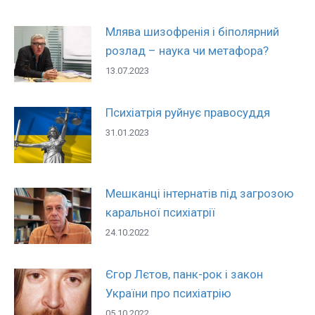
Млява шизофренія і біполярний
розлад – наука чи метафора?
13.07.2023
Психіатрія руйнує правосуддя
31.01.2023
Мешканці інтернатів під загрозою
каральної психіатрії
24.10.2022
Єгор Лєтов, панк-рок і закон
України про психіатрію
05.10.2022