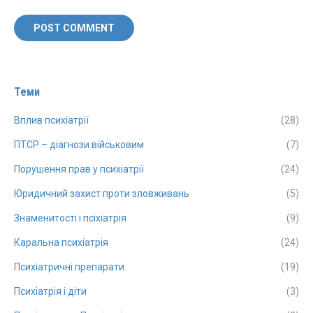
POST COMMENT
Теми
Вплив психіатрії
(28)
ПТСР – діагнози військовим
(7)
Порушення прав у психіатрії
(24)
Юридичний захист проти зловживань
(5)
Знаменитості і псіхіатрія
(9)
Каральна психіатрія
(24)
Психіатричні препарати
(19)
Психіатрія і діти
(3)