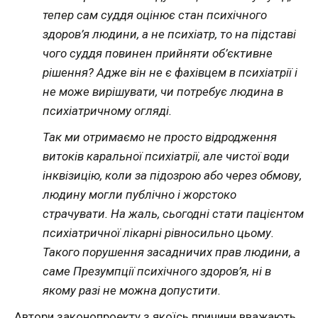
тепер сам суддя оцінює стан психічного
здоров’я людини, а не психіатр, то на підставі
чого суддя повинен прийняти об’єктивне
рішення? Адже він не є фахівцем в психіатрії
і
не може вирішувати, чи потребує людина в
психіатричному огляді.
Так ми отримаємо не просто відродження
витоків каральної психіатрії, але чистої води
інквізицію, коли за підозрою або
через обмов
у,
людин
у могли публічно і жорстоко
страчувати. На жаль, сьогодні стати пацієнтом
психіатричної лікарні рівносильно цьому.
Такого порушення засадничих прав людини, а
саме Презумпції психічного здоров’я, ні в
якому разі не можна допустити.
Автори законопроекту з якоїсь причини вважають