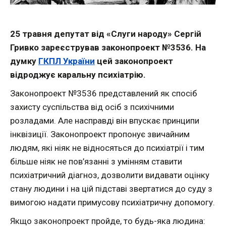
25 травня депутат від «Слуги народу» Сергій
Гривко зареєстрував законопроект №3536. На
думку
ГКПЛ України
цей законопроект
відроджує каральну психіатрію.
Законопроект №3536 представлений як спосіб
захисту суспільства від осіб з психічними
розладами. Але насправді він впускає принципи
інквізиції. Законопроект пропонує звичайним
людям, які ніяк не відносяться до психіатрії і тим
більше ніяк не пов’язанні з умінням ставити
психіатричний діагноз, дозволити видавати оцінку
стану людини і на цій підставі звертатися до суду з
вимогою надати примусову психіатричну допомогу.
Якщо законопроект пройде, то будь-яка людина: