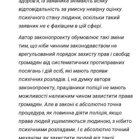
здоров’я, із заявника знімають всяку
відповідальність за умисну невірну оцінку
психічного стану людини, оскільки такий
заявник не є фахівцем в цій сфері.
Автор законопроекту обумовлює такі зміни
тим, що ніби чинним законодавством не
врегульований порядок захисту прав і свобод
громадян від систематичних протиправних
посягань і дій осіб, які мають прояви
психічних розладів. І, на думку автора
законопроекту, працівники поліції не мають
можливості належним чином захистити права
громадян. Але в законі є абсолютно точна
процедура, як повинна діяти поліція, якщо
права людей ущемляються людиною, з нібито
психічними розладами. І є абсолютно точний
механізм, як захистити людей від такої