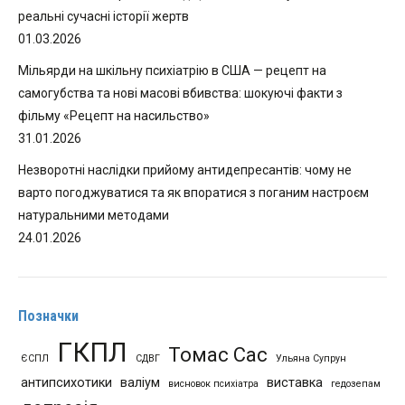
реальні сучасні історії жертв
01.03.2026
Мільярди на шкільну психіатрію в США — рецепт на
самогубства та нові масові вбивства: шокуючі факти з
фільму «Рецепт на насильство»
31.01.2026
Незворотні наслідки прийому антидепресантів: чому не
варто погоджуватися та як впоратися з поганим настроєм
натуральними методами
24.01.2026
Позначки
ГКПЛ
Томас Сас
ЄСПЛ
СДВГ
Ульяна Супрун
антипсихотики
валіум
виставка
висновок психіатра
гедозепам