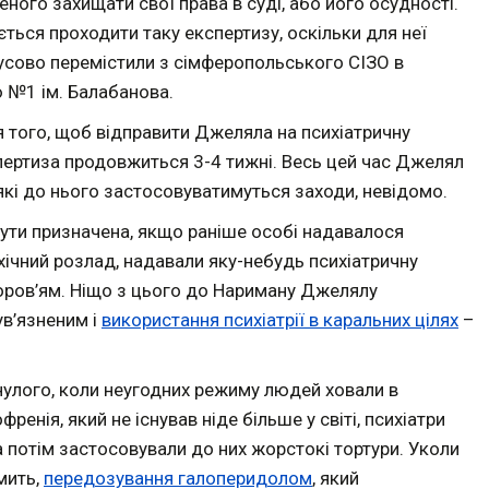
ного захищати свої права в суді, або його осудності.
ься проходити таку експертизу, оскільки для неї
мусово перемістили з сімферопольського СІЗО в
ю №1 ім. Балабанова.
я того, щоб відправити Джеляла на психіатричну
пертиза продовжиться 3-4 тижні. Весь цей час Джелял
 які до нього застосовуватимуться заходи, невідомо.
ути призначена, якщо раніше особі надавалося
хічний розлад, надавали яку-небудь психіатричну
оров’ям. Ніщо з цього до Нариману Джелялу
ув’язненим і
використання психіатрії в каральних цілях
–
нулого, коли неугодних режиму людей ховали в
ренія, який не існував ніде більше у світі, психіатри
а потім застосовували до них жорстокі тортури. Уколи
мить,
передозування галоперидолом
, який