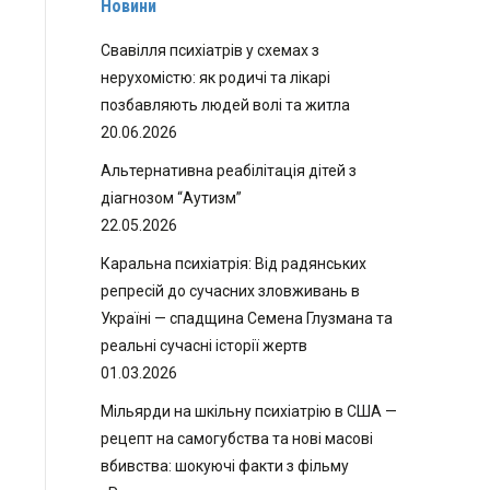
Новини
Свавілля психіатрів у схемах з
нерухомістю: як родичі та лікарі
позбавляють людей волі та житла
20.06.2026
Альтернативна реабілітація дітей з
діагнозом “Аутизм”
22.05.2026
Каральна психіатрія: Від радянських
репресій до сучасних зловживань в
Україні — спадщина Семена Глузмана та
реальні сучасні історії жертв
01.03.2026
Мільярди на шкільну психіатрію в США —
рецепт на самогубства та нові масові
вбивства: шокуючі факти з фільму