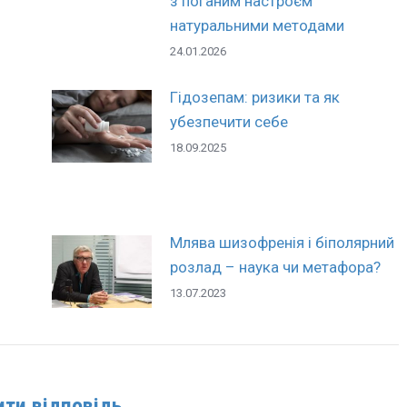
з поганим настроєм
натуральними методами
24.01.2026
Гідозепам: ризики та як
убезпечити себе
18.09.2025
Млява шизофренія і біполярний
розлад – наука чи метафора?
13.07.2023
ти відповідь