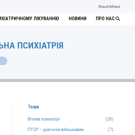
Язык\Мова
ИХІАТРИЧНОМУ ЛІКУВАННЮ
НОВИНИ
ПРО НАС
Search:
НА ПСИХІАТРІЯ
…
Теми
Вплив психіатрії
(28)
ПТСР – діагнози військовим
(7)