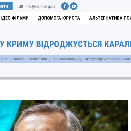
вати
info@cchr.org.ua
Facebook
YouTube
ВІДЕО ФІЛЬМИ
ДОПОМОГА ЮРИСТА
АЛЬТЕРНАТИВА ПС
У КРИМУ ВІДРОДЖУЄТЬСЯ КАРАЛЬ
 are here:
Home
Каральна психіатрія
В окупованому Криму відроджується каральна