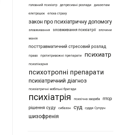
головний психіатр
депресивні розлади
диазепам
елетрошок
епоха страху
закон про психіатричну допомогу
зловживання психіатрії
зловживання
злочини
манія
посттравматичний стресовий розлад
психиатр
право
протитривожні препарати
психлікарня
психотропні препарати
психіатричний діагноз
психіатричні мобільні бригади
психіатрія
птср
психічна хвороба
суд
рішення суду
сибазон
суддя Супрун
шизофренія