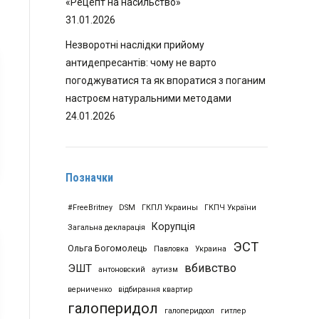
«Рецепт на насильство»
31.01.2026
Незворотні наслідки прийому
антидепресантів: чому не варто
погоджуватися та як впоратися з поганим
настроєм натуральними методами
24.01.2026
Позначки
#FreeBritney
DSM
ГКПЛ Украины
ГКПЧ України
Корупція
Загальна декларація
ЭСТ
Ольга Богомолець
Павловка
Украина
вбивство
ЭШТ
антоновский
аутизм
верниченко
відбирання квартир
галоперидол
галоперидоол
гитлер