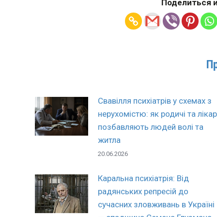
Поделиться и
П
Свавілля психіатрів у схемах з
нерухомістю: як родичі та лікар
позбавляють людей волі та
житла
20.06.2026
Каральна психіатрія: Від
радянських репресій до
сучасних зловживань в Україні