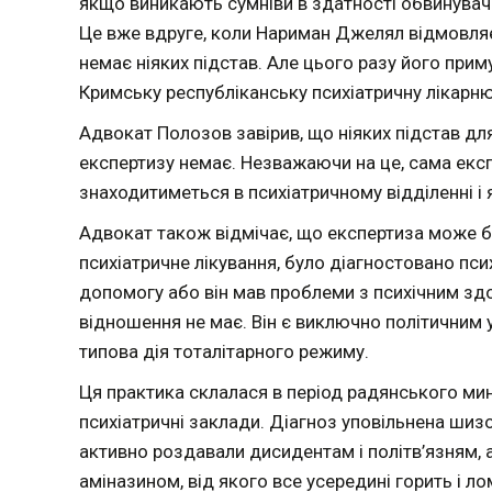
якщо виникають сумніви в здатності обвинуваче
Це вже вдруге, коли Нариман Джелял відмовляєт
немає ніяких підстав. Але цього разу його при
Кримську республіканську психіатричну лікарн
Адвокат Полозов завірив, що ніяких підстав дл
експертизу немає. Незважаючи на це, сама екс
знаходитиметься в психіатричному відділенні і
Адвокат також відмічає, що експертиза може б
психіатричне лікування, було діагностовано пси
допомогу або він мав проблеми з психічним зд
відношення не має. Він є виключно політичним 
типова дія тоталітарного режиму.
Ця практика склалася в період радянського ми
психіатричні заклади. Діагноз уповільнена шизоф
активно роздавали дисидентам і політв’язням, 
аміназином, від якого все усередині горить і ло