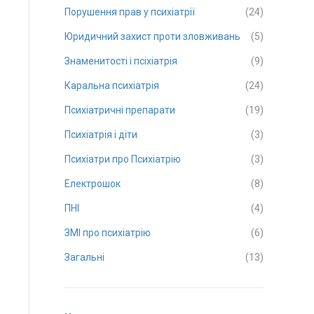
Порушення прав у психіатрії
(24)
Юридичний захист проти зловживань
(5)
Знаменитості і псіхіатрія
(9)
Каральна психіатрія
(24)
Психіатричні препарати
(19)
Психіатрія і діти
(3)
Психіатри про Психіатрію
(3)
Електрошок
(8)
ПНІ
(4)
ЗМІ про психіатрію
(6)
Загальні
(13)