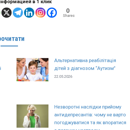
нформацией в 1 клик
0
Shares
рочитати
Альтернативна реабілітація
і
дітей з діагнозом “Аутизм”
22.05.2026
Незворотні наслідки прийому
антидепресантів: чому не варто
погоджуватися та як впоратися