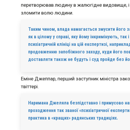
перетворював людину в жалюгідне видовище, і 
зломити волю людини.
Таким чином, влада намагається змусити його за
як в цілому у справі, яку йому інкримінують, так
психіатричній клініці на цій експертизі, наприкла
продовженню запобіжного заходу, куди його пов
доставляти також не будуть і суд пройде без йо
Еміне Джеппар, перший заступник міністра зако
твіттері.
Наримана Джеляла безпідставно і примусово напр
проходження так званої «психіатричної експерти
практика в «кращих» радянських традиціях.