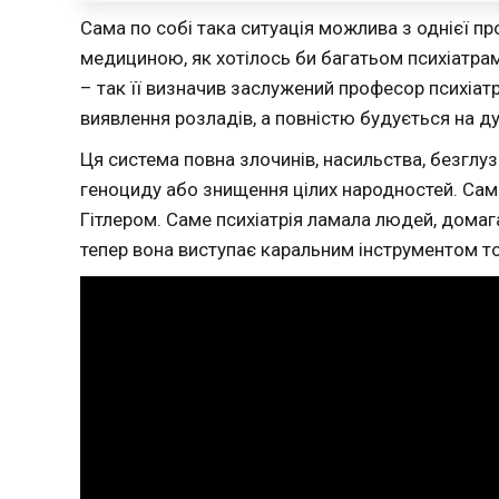
Сама по собі така ситуація можлива з однієї про
медициною, як хотілось би багатьом психіатрам
– так її визначив заслужений професор психіатрі
виявлення розладів, а повністю будується на ду
Ця система повна злочинів, насильства, безглу
геноциду або знищення цілих народностей. Сам
Гітлером. Саме психіатрія ламала людей, дома
тепер вона виступає каральним інструментом т
Відеопрогравач