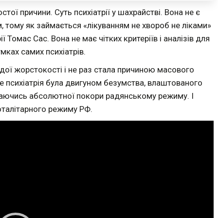
стої причини. Суть психіатрії у шахрайстві. Вона не є
, тому як займається «лікуванням не хвороб не ліками»
ї Томас Сас. Вона не має чітких критеріїв і аналізів для
мках самих психіатрів.
здої жорстокості і не раз стала причиною масового
е психіатрія була двигуном безумства, влаштованого
гаючись абсолютної покори радянському режиму. І
оталітарного режиму РФ.