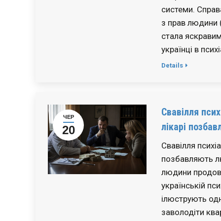
системи. Справ
з прав людини 
стала яскрави
українці в пси
Details
Свавілля псих
ЧЕР
лікарі позбав
20
Свавілля психіа
позбавляють лю
людини продов
українській пси
ілюструють одну
заволодіти ква