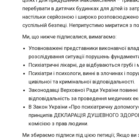
цілях і для придушення інакомислення – тривают
перебувати в дитячих будинках для дітей із за
настільки серйозною і широко розповсюджено
суспільній безпеці. Неприпустимо миритися з п
Ми, що нижче підписалися, вимагаємо:
Уповноважені представники виконавчої влади
розслідування ситуації порушень фундамент
Психіатричні лікарні, де відбуваються грубі і
Психіатри і психологи, винні в злочинах і по
цивільної та кримінальної відповідальності.
Законодавці Верховної Ради України повинні 
відповідальність за проведення медичних ек
В Закон України «Про психіатричну допомогу»
принципів ДЕКЛАРАЦІЯ ДУШЕВНОГО ЗДОРОВ’
комісією з прав людини.
Ми збираємо підписи під цією петиції; Якщо ви 