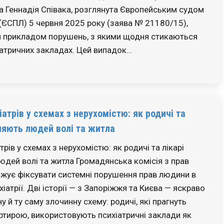
а Геннадія Співака, розглянута Європейським судом
(ЄСПЛ) 5 червня 2025 року (заява № 21180/15),
м прикладом порушень, з якими щодня стикаються
хіатричних закладах. Цей випадок…
іатрів у схемах з нерухомістю: як родичі та
ляють людей волі та житла
трів у схемах з нерухомістю: як родичі та лікарі
дей волі та житла Громадянська комісія з прав
жує фіксувати системні порушення прав людини в
хіатрії. Дві історії — з Запоріжжя та Києва — яскраво
 й ту саму злочинну схему: родичі, які прагнуть
ртирою, використовують психіатричні заклади як