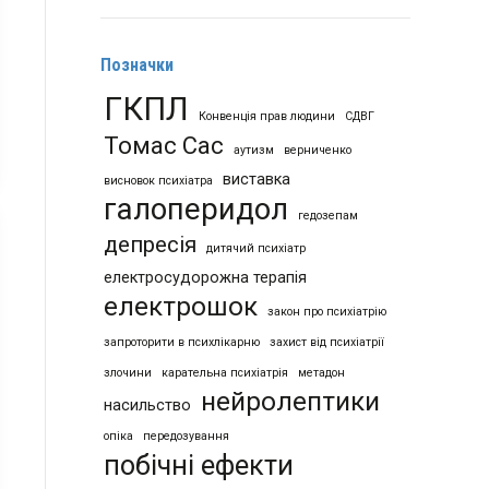
Позначки
ГКПЛ
Конвенція прав людини
СДВГ
Томас Сас
аутизм
верниченко
виставка
висновок психіатра
галоперидол
гедозепам
депресія
дитячий психіатр
електросудорожна терапія
електрошок
закон про психіатрію
запроторити в психлікарню
захист від психіатрії
злочини
карательна психіатрія
метадон
нейролептики
насильство
опіка
передозування
побічні ефекти