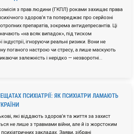
омісія з прав людини (ГКПЛ) роками захищає права
психічного здоров’я та попереджає про серйозні
отропних препаратів, зокрема антидепресантів. Ці
значають «на всяк випадок», під тиском
індустрії, ігноруючи реальні ризики. Вони не
ну поганого настрою чи стресу, а лише маскують
икаючи залежність і нерідко — незворотні…
ЛЕЩАТАХ ПСИХІАТРІЇ: ЯК ПСИХІАТРИ ЛАМАЮТЬ
УКРАЇНИ
ькові, які віддають здоров’я та життя за захист
ться не лише з травмами війни, але й із жорстоким
психіатричних закладах. Заяви, зібрані