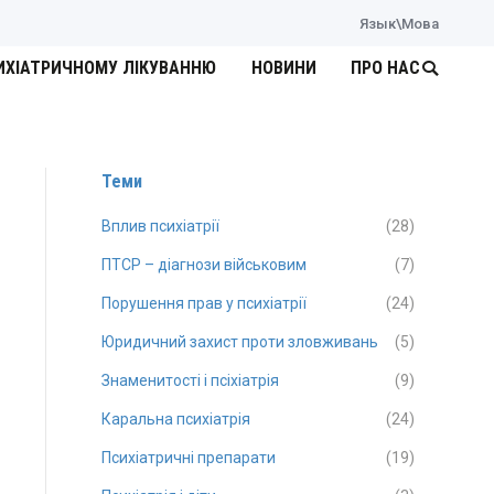
Язык\Мова
ИХІАТРИЧНОМУ ЛІКУВАННЮ
НОВИНИ
ПРО НАС
Search:
Теми
Вплив психіатрії
(28)
ПТСР – діагнози військовим
(7)
Порушення прав у психіатрії
(24)
Юридичний захист проти зловживань
(5)
Знаменитості і псіхіатрія
(9)
Каральна психіатрія
(24)
Психіатричні препарати
(19)