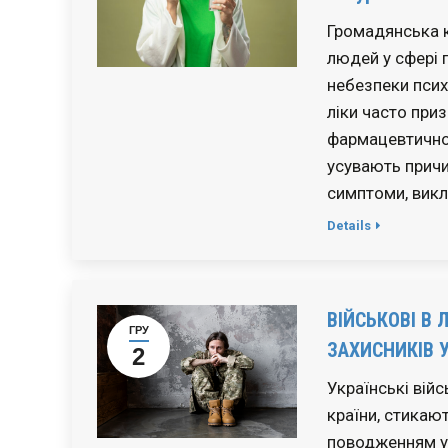
Громадянська к
людей у сфері 
небезпеки псих
ліки часто при
фармацевтичної 
усувають причи
симптоми, викл
Details
ВІЙСЬКОВІ В 
ГРУ
ЗАХИСНИКІВ 
2
Українські війс
країни, стикаю
поводженням у 