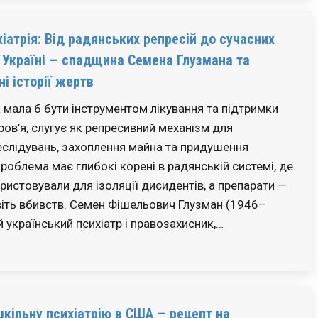
іатрія: Від радянських репресій до сучасних
 Україні — спадщина Семена Глузмана та
ні історії жертв
а мала б бути інструментом лікування та підтримки
ров’я, слугує як репресивний механізм для
еслідувань, захоплення майна та придушення
роблема має глибокі корені в радянській системі, де
ристовували для ізоляції дисидентів, а препарати —
авіть вбивств. Семен Фішельович Глузман (1946–
 український психіатр і правозахисник,…
кільну психіатрію в США — рецепт на