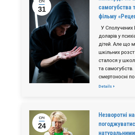
СІЧ
самогубства т
31
фільму «Реце
У Сполучених Ш
доларів у псих
дітей. Але що 
шкільних розст
сталося у школ
та самогубств.
смертоносні по
Details
Незворотні на
СІЧ
погоджуватис
24
натуральними