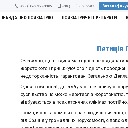
Зателефону
+38 (067) 465-3305
+38 (066) 803-5583
ПРАВДА ПРО ПСИХІАТРІЮ
ПСИХІАТРИЧНІ ПРЕПАРАТИ
Петиція 
Очевидно, що людина має право не піддаватися
жорстокого і принижуючого гідність поводження
недоторканність, гарантовані Загальною Декла
Одна з областей, де відбуваються кричущі пору
суспільство не може миритися з жорстокістю, т
відбуваються в психіатричних клініках постійно.
Громадянська комісія з прав людини виявила, щ
відібрання у громадян їх нерухомості, є повсю