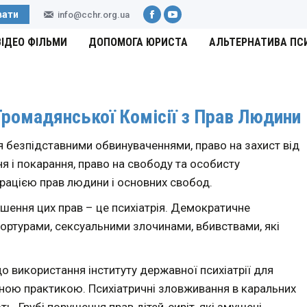
вати
info@cchr.org.ua
Facebook
YouTube
ВІДЕО ФІЛЬМИ
ДОПОМОГА ЮРИСТА
АЛЬТЕРНАТИВА ПС
Громадянської Комісії з Прав Людини
 безпідставними обвинуваченнями, право на захист від
 і покарання, право на свободу та особисту
рацією прав людини і основних свобод.
шення цих прав – це психіатрія. Демократичне
ортурами, сексуальними злочинами, вбивствами, які
о використання інституту державної психіатрії для
дною практикою. Психіатричні зловживання в каральних