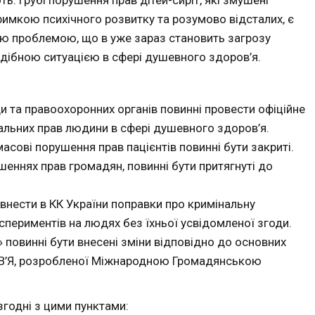
ь. Грубі порушення прав дітей-сиріт, які змушені
тримкою психічного розвитку та розумово відсталих, є
ю проблемою, що в уже зараз становить загрозу
одібною ситуацією в сфері душевного здоров’я.
 та правоохоронних органів повинні провести офіційне
альних прав людини в сфері душевного здоров’я.
 масові порушення прав пацієнтів повинні бути закриті.
рушеннях прав громадян, повинні бути притягнуті до
внести в КК України поправки про кримінальну
спериментів на людях без їхньої усвідомленої згоди.
 повинні бути внесені зміни відповідно до основних
Я, розробленої Міжнародною Громадянською
згодні з цими пунктами: