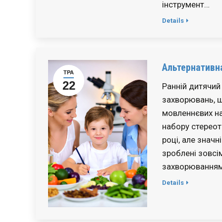
інструмент…
Details
Альтернативна
ТРА
22
Ранній дитячий 
захворювань, 
мовленнєвих на
набору стереот
році, але знач
зроблені зовсі
захворюванням
Details