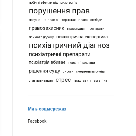
побічні ефекти від психотропів
порушення прав
порушення прав в інтернатах
права і свободи
правозахисник
правосуддя
препарати
психіатрична експертиза
психіатр додому
психіатричний діагноз
психіатричні препарати
психіатрія вбиває
психічні розлади
рішення суду
сироти
смертельна суміш
стрес
стигматизация
трифтазин
євгеніка
Ми в соцмережах
Facebook