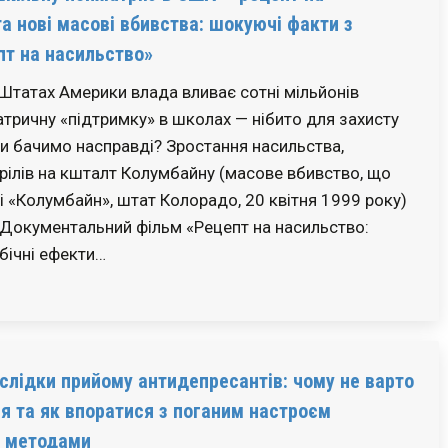
а нові масові вбивства: шокуючі факти з
пт на насильство»
татах Америки влада вливає сотні мільйонів
іатричну «підтримку» в школах — нібито для захисту
ми бачимо насправді? Зростання насильства,
рілів на кшталт Колумбайну (масове вбивство, що
і «Колумбайн», штат Колорадо, 20 квітня 1999 року)
 Документальний фільм «Рецепт на насильство:
бічні ефекти…
слідки прийому антидепресантів: чому не варто
я та як впоратися з поганим настроєм
 методами