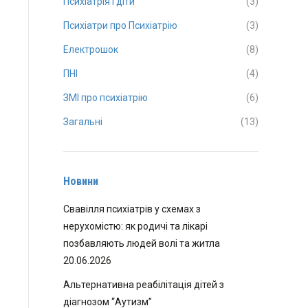
Психіатрія і діти
(3)
Психіатри про Психіатрію
(3)
Електрошок
(8)
ПНІ
(4)
ЗМІ про психіатрію
(6)
Загальні
(13)
Новини
Свавілля психіатрів у схемах з
нерухомістю: як родичі та лікарі
позбавляють людей волі та житла
20.06.2026
Альтернативна реабілітація дітей з
діагнозом “Аутизм”