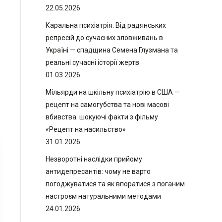
22.05.2026
Каральна психіатрія: Від радянських
репресій до сучасних зловживань в
Україні — спадщина Семена Глузмана та
реальні сучасні історії жертв
01.03.2026
Мільярди на шкільну психіатрію в США —
рецепт на самогубства та нові масові
вбивства: шокуючі факти з фільму
«Рецепт на насильство»
31.01.2026
Незворотні наслідки прийому
антидепресантів: чому не варто
погоджуватися та як впоратися з поганим
настроєм натуральними методами
24.01.2026