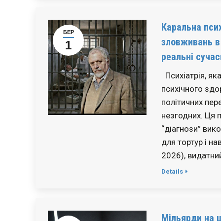
Каральна псих
БЕР
зловживань в
1
реальні сучас
Психіатрія, як
психічного здо
політичних пер
незгодних. Ця п
“діагнози” вико
для тортур і н
2026), видатний
Details
Мільярди на ш